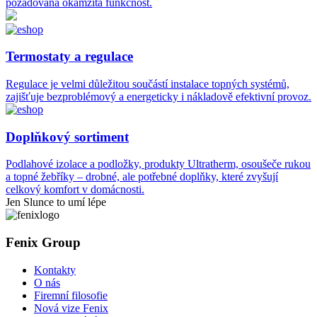
požadována okamžitá funkčnost.
Termostaty a regulace
Regulace je velmi důležitou součástí instalace topných systémů,
zajišťuje bezproblémový a energeticky i nákladově efektivní provoz.
Doplňkový sortiment
Podlahové izolace a podložky, produkty Ultratherm, osoušeče rukou
a topné žebříky – drobné, ale potřebné doplňky, které zvyšují
celkový komfort v domácnosti.
Jen Slunce to umí lépe
Fenix Group
Kontakty
O nás
Firemní filosofie
Nová vize Fenix