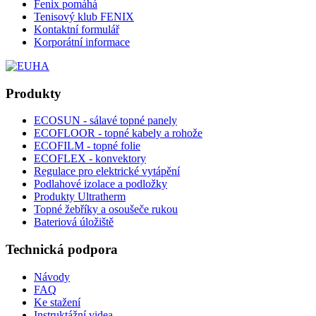
Fenix pomáhá
Tenisový klub FENIX
Kontaktní formulář
Korporátní informace
Produkty
ECOSUN - sálavé topné panely
ECOFLOOR - topné kabely a rohože
ECOFILM - topné folie
ECOFLEX - konvektory
Regulace pro elektrické vytápění
Podlahové izolace a podložky
Produkty Ultratherm
Topné žebříky a osoušeče rukou
Bateriová úložiště
Technická podpora
Návody
FAQ
Ke stažení
Instruktážní videa