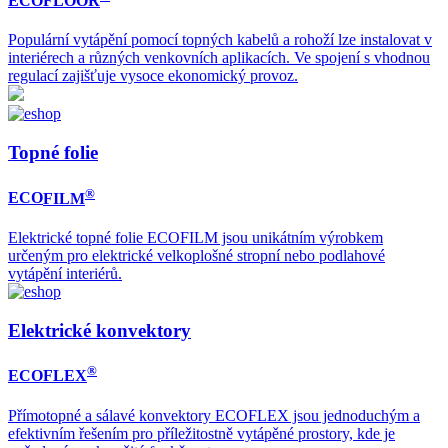
ECO
FLOOR
Populární vytápění pomocí topných kabelů a rohoží lze instalovat v
interiérech a různých venkovních aplikacích. Ve spojení s vhodnou
regulací zajišťuje vysoce ekonomický provoz.
Topné folie
®
ECO
FILM
Elektrické topné folie ECOFILM jsou unikátním výrobkem
určeným pro elektrické velkoplošné stropní nebo podlahové
vytápění interiérů.
Elektrické konvektory
®
ECO
FLEX
Přímotopné a sálavé konvektory ECOFLEX jsou jednoduchým a
efektivním řešením pro příležitostně vytápěné prostory, kde je