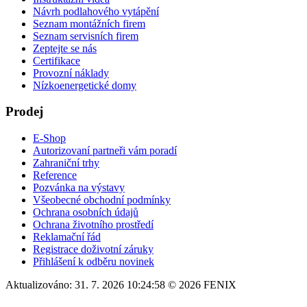
Návrh podlahového vytápění
Seznam montážních firem
Seznam servisních firem
Zeptejte se nás
Certifikace
Provozní náklady
Nízkoenergetické domy
Prodej
E-Shop
Autorizovaní partneři vám poradí
Zahraniční trhy
Reference
Pozvánka na výstavy
Všeobecné obchodní podmínky
Ochrana osobních údajů
Ochrana životního prostředí
Reklamační řád
Registrace doživotní záruky
Přihlášení k odběru novinek
Aktualizováno: 31. 7. 2026 10:24:58 © 2026 FENIX