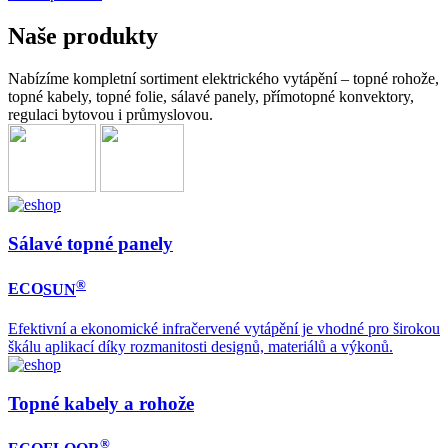
Naše produkty
Nabízíme kompletní sortiment elektrického vytápění – topné rohože,
topné kabely, topné folie, sálavé panely, přímotopné konvektory,
regulaci bytovou i průmyslovou.
Sálavé topné panely
®
ECO
SUN
Efektivní a ekonomické infračervené vytápění je vhodné pro širokou
škálu aplikací díky rozmanitosti designů, materiálů a výkonů.
Topné kabely a rohože
®