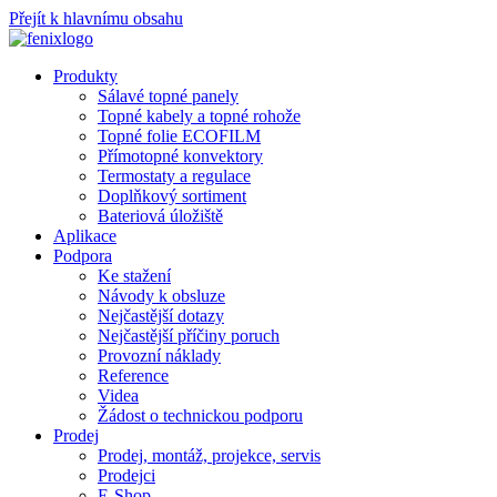
Přejít k hlavnímu obsahu
Produkty
Sálavé topné panely
Topné kabely a topné rohože
Topné folie ECOFILM
Přímotopné konvektory
Termostaty a regulace
Doplňkový sortiment
Bateriová úložiště
Aplikace
Podpora
Ke stažení
Návody k obsluze
Nejčastější dotazy
Nejčastější příčiny poruch
Provozní náklady
Reference
Videa
Žádost o technickou podporu
Prodej
Prodej, montáž, projekce, servis
Prodejci
E-Shop