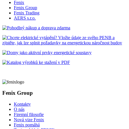
Fenix
Fenix Group
Fenix Trading
AERS s.r.o.
Fenix Group
Kontakty
O nás
Firemní filosofie
Nová vize Fenix
Fenix pomáhá