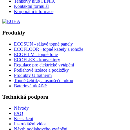
Tenisový klub FENIX
Kontaktní formulář
Korporátní informace
Produkty
ECOSUN - sálavé topné panely
ECOFLOOR - topné kabely a rohože
ECOFILM - topné folie
ECOFLEX - konvektory
Regulace pro elektrické vytápění
Podlahové izolace a podložky
Produkty Ultratherm
Topné žebříky a osoušeče rukou
Bateriová úložiště
Technická podpora
Návody
FAQ
Ke stažení
Instruktážní videa
Návrh podlahového vytápění