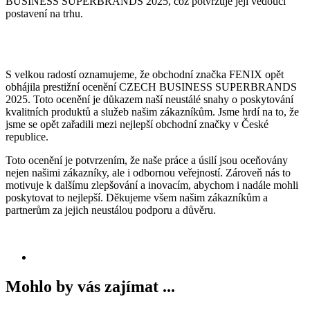
BUSINESS SUPERBRANDS 2025, což potvrzuje její vedoucí
postavení na trhu.
S velkou radostí oznamujeme, že obchodní značka FENIX opět
obhájila prestižní ocenění CZECH BUSINESS SUPERBRANDS
2025. Toto ocenění je důkazem naší neustálé snahy o poskytování
kvalitních produktů a služeb našim zákazníkům. Jsme hrdí na to, že
jsme se opět zařadili mezi nejlepší obchodní značky v České
republice.
Toto ocenění je potvrzením, že naše práce a úsilí jsou oceňovány
nejen našimi zákazníky, ale i odbornou veřejností. Zároveň nás to
motivuje k dalšímu zlepšování a inovacím, abychom i nadále mohli
poskytovat to nejlepší. Děkujeme všem našim zákazníkům a
partnerům za jejich neustálou podporu a důvěru.
Mohlo by vás zajímat ...