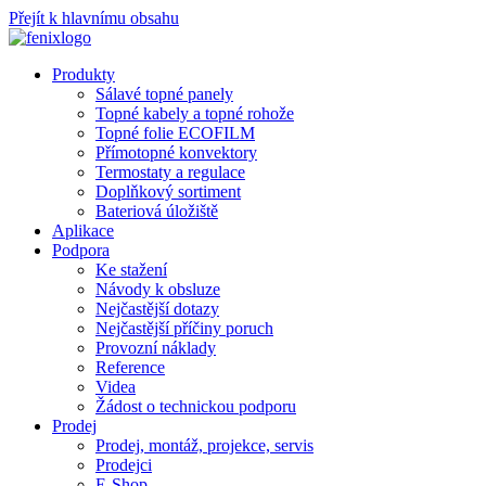
Přejít k hlavnímu obsahu
Produkty
Sálavé topné panely
Topné kabely a topné rohože
Topné folie ECOFILM
Přímotopné konvektory
Termostaty a regulace
Doplňkový sortiment
Bateriová úložiště
Aplikace
Podpora
Ke stažení
Návody k obsluze
Nejčastější dotazy
Nejčastější příčiny poruch
Provozní náklady
Reference
Videa
Žádost o technickou podporu
Prodej
Prodej, montáž, projekce, servis
Prodejci
E-Shop