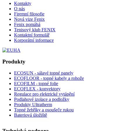
Kontakty
O nás
Firemní filosofie
Nová vize Fenix
Fenix pomáhá
Tenisový klub FENIX
Kontaktní formulář
Korporátní informace
Produkty
ECOSUN - sálavé topné panely
ECOFLOOR - topné kabely a rohože
ECOFILM - topné folie
ECOFLEX - konvektory
Regulace pro elektrické vytápění
Podlahové izolace a podložky
Produkty Ultratherm
Topné žebříky a osoušeče rukou
Bateriová úložiště
Technická podpora