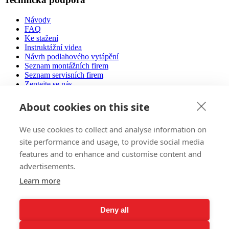
Návody
FAQ
Ke stažení
Instruktážní videa
Návrh podlahového vytápění
Seznam montážních firem
Seznam servisních firem
Zeptejte se nás
Certifikace
Provozní náklady
About cookies on this site
Nízkoenergetické domy
We use cookies to collect and analyse information on
Prodej
site performance and usage, to provide social media
features and to enhance and customise content and
E-Shop
advertisements.
Autorizovaní partneři vám poradí
Zahraniční trhy
Learn more
Reference
Pozvánka na výstavy
Všeobecné obchodní podmínky
Deny all
Ochrana osobních údajů
Ochrana životního prostředí