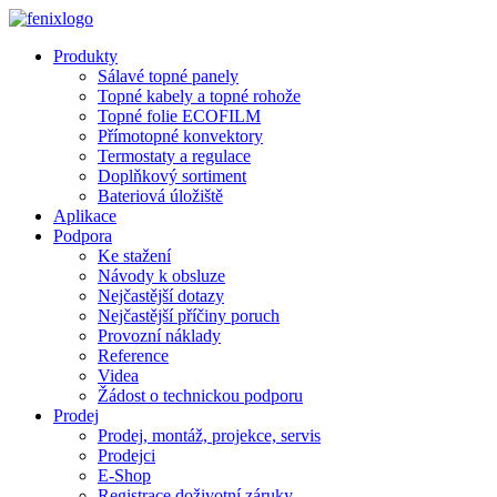
Přejít k hlavnímu obsahu
Produkty
Sálavé topné panely
Topné kabely a topné rohože
Topné folie ECOFILM
Přímotopné konvektory
Termostaty a regulace
Doplňkový sortiment
Bateriová úložiště
Aplikace
Podpora
Ke stažení
Návody k obsluze
Nejčastější dotazy
Nejčastější příčiny poruch
Provozní náklady
Reference
Videa
Žádost o technickou podporu
Prodej
Prodej, montáž, projekce, servis
Prodejci
E-Shop
Registrace doživotní záruky