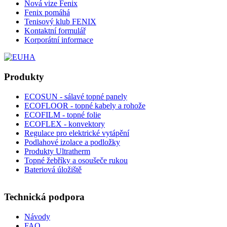
Nová vize Fenix
Fenix pomáhá
Tenisový klub FENIX
Kontaktní formulář
Korporátní informace
Produkty
ECOSUN - sálavé topné panely
ECOFLOOR - topné kabely a rohože
ECOFILM - topné folie
ECOFLEX - konvektory
Regulace pro elektrické vytápění
Podlahové izolace a podložky
Produkty Ultratherm
Topné žebříky a osoušeče rukou
Bateriová úložiště
Technická podpora
Návody
FAQ