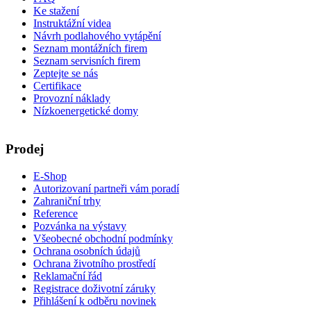
Ke stažení
Instruktážní videa
Návrh podlahového vytápění
Seznam montážních firem
Seznam servisních firem
Zeptejte se nás
Certifikace
Provozní náklady
Nízkoenergetické domy
Prodej
E-Shop
Autorizovaní partneři vám poradí
Zahraniční trhy
Reference
Pozvánka na výstavy
Všeobecné obchodní podmínky
Ochrana osobních údajů
Ochrana životního prostředí
Reklamační řád
Registrace doživotní záruky
Přihlášení k odběru novinek