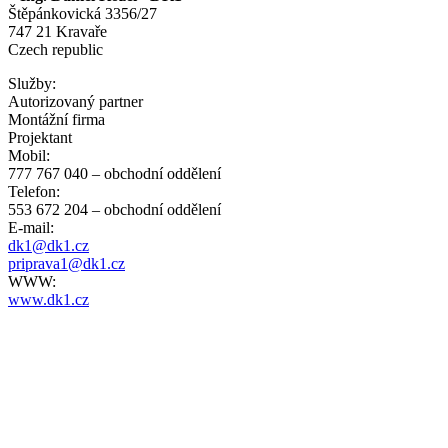
Štěpánkovická 3356/27
747 21 Kravaře
Czech republic
Služby:
Autorizovaný partner
Montážní firma
Projektant
Mobil:
777 767 040 – obchodní oddělení
Telefon:
553 672 204 – obchodní oddělení
E-mail:
dk1@dk1.cz
priprava1@dk1.cz
WWW:
www.dk1.cz