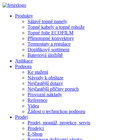
Přejít k hlavnímu obsahu
Produkty
Sálavé topné panely
Topné kabely a topné rohože
Topné folie ECOFILM
Přímotopné konvektory
Termostaty a regulace
Doplňkový sortiment
Bateriová úložiště
Aplikace
Podpora
Ke stažení
Návody k obsluze
Nejčastější dotazy
Nejčastější příčiny poruch
Provozní náklady
Reference
Videa
Žádost o technickou podporu
Prodej
Prodej, montáž, projekce, servis
Prodejci
E-Shop
Registrace doživotní záruky