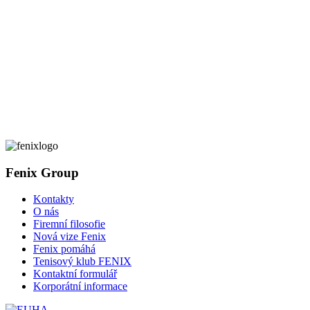
Fenix Group
Kontakty
O nás
Firemní filosofie
Nová vize Fenix
Fenix pomáhá
Tenisový klub FENIX
Kontaktní formulář
Korporátní informace