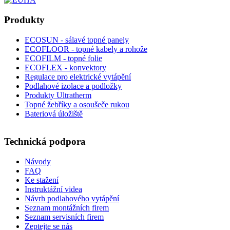
Produkty
ECOSUN - sálavé topné panely
ECOFLOOR - topné kabely a rohože
ECOFILM - topné folie
ECOFLEX - konvektory
Regulace pro elektrické vytápění
Podlahové izolace a podložky
Produkty Ultratherm
Topné žebříky a osoušeče rukou
Bateriová úložiště
Technická podpora
Návody
FAQ
Ke stažení
Instruktážní videa
Návrh podlahového vytápění
Seznam montážních firem
Seznam servisních firem
Zeptejte se nás