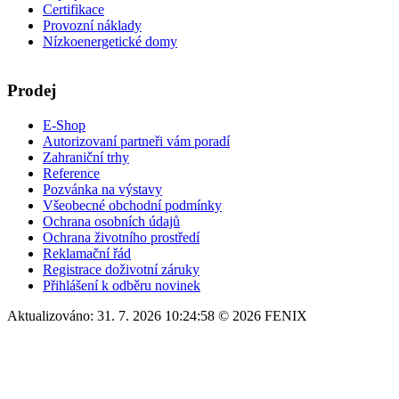
Certifikace
Provozní náklady
Nízkoenergetické domy
Prodej
E-Shop
Autorizovaní partneři vám poradí
Zahraniční trhy
Reference
Pozvánka na výstavy
Všeobecné obchodní podmínky
Ochrana osobních údajů
Ochrana životního prostředí
Reklamační řád
Registrace doživotní záruky
Přihlášení k odběru novinek
Aktualizováno: 31. 7. 2026 10:24:58 © 2026 FENIX