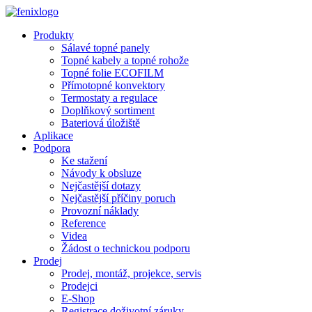
Přejít k hlavnímu obsahu
Produkty
Sálavé topné panely
Topné kabely a topné rohože
Topné folie ECOFILM
Přímotopné konvektory
Termostaty a regulace
Doplňkový sortiment
Bateriová úložiště
Aplikace
Podpora
Ke stažení
Návody k obsluze
Nejčastější dotazy
Nejčastější příčiny poruch
Provozní náklady
Reference
Videa
Žádost o technickou podporu
Prodej
Prodej, montáž, projekce, servis
Prodejci
E-Shop
Registrace doživotní záruky