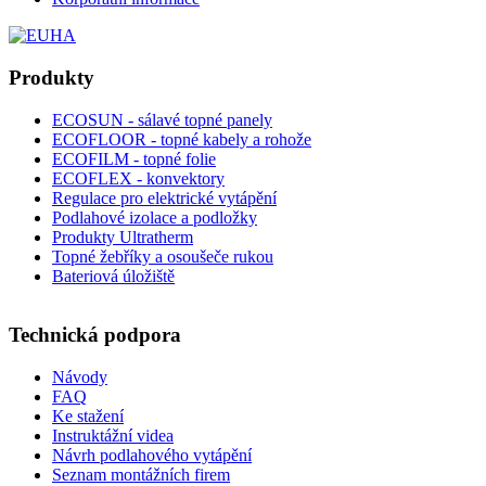
Produkty
ECOSUN - sálavé topné panely
ECOFLOOR - topné kabely a rohože
ECOFILM - topné folie
ECOFLEX - konvektory
Regulace pro elektrické vytápění
Podlahové izolace a podložky
Produkty Ultratherm
Topné žebříky a osoušeče rukou
Bateriová úložiště
Technická podpora
Návody
FAQ
Ke stažení
Instruktážní videa
Návrh podlahového vytápění
Seznam montážních firem