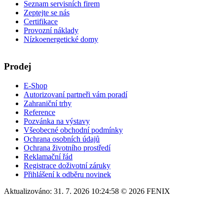
Seznam servisních firem
Zeptejte se nás
Certifikace
Provozní náklady
Nízkoenergetické domy
Prodej
E-Shop
Autorizovaní partneři vám poradí
Zahraniční trhy
Reference
Pozvánka na výstavy
Všeobecné obchodní podmínky
Ochrana osobních údajů
Ochrana životního prostředí
Reklamační řád
Registrace doživotní záruky
Přihlášení k odběru novinek
Aktualizováno: 31. 7. 2026 10:24:58 © 2026 FENIX