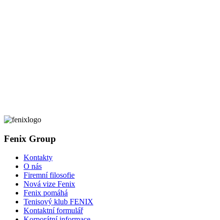
Fenix Group
Kontakty
O nás
Firemní filosofie
Nová vize Fenix
Fenix pomáhá
Tenisový klub FENIX
Kontaktní formulář
Korporátní informace