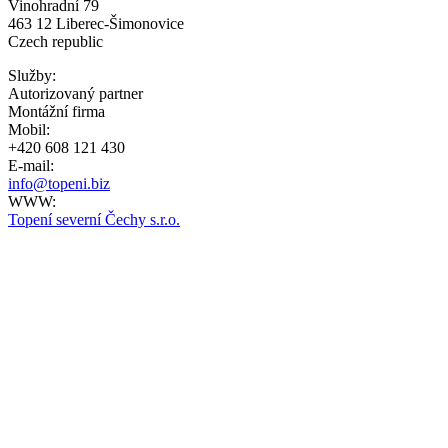
Vinohradní 79
463 12 Liberec-Šimonovice
Czech republic
Služby:
Autorizovaný partner
Montážní firma
Mobil:
+420 608 121 430
E-mail:
info@topeni.biz
WWW:
Topení severní Čechy s.r.o.