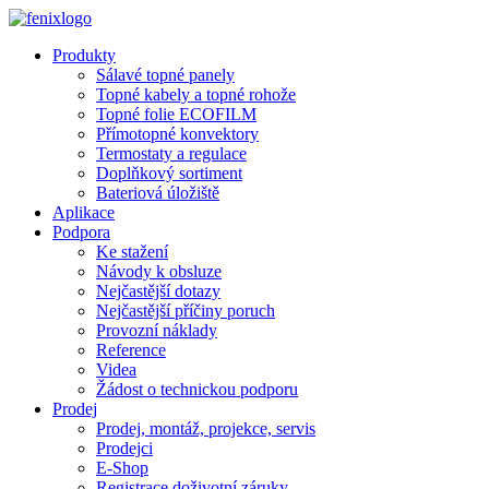
Přejít k hlavnímu obsahu
Produkty
Sálavé topné panely
Topné kabely a topné rohože
Topné folie ECOFILM
Přímotopné konvektory
Termostaty a regulace
Doplňkový sortiment
Bateriová úložiště
Aplikace
Podpora
Ke stažení
Návody k obsluze
Nejčastější dotazy
Nejčastější příčiny poruch
Provozní náklady
Reference
Videa
Žádost o technickou podporu
Prodej
Prodej, montáž, projekce, servis
Prodejci
E-Shop
Registrace doživotní záruky