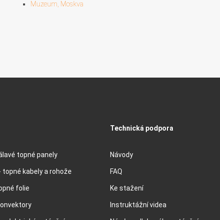
Muzeum, Moskva
Technická podpora
lavé topné panely
Návody
 topné kabely a rohože
FAQ
opné folie
Ke stažení
konvektory
Instruktážní videa