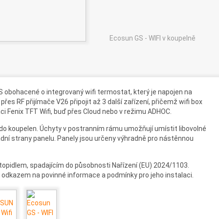
Ecosun GS - WIFI v koupelně
obohacené o integrovaný wifi termostat, který je napojen na
přes RF přijímače V26 připojit až 3 další zařízení, přičemž wifi box
kaci Fenix TFT Wifi, buď přes Cloud nebo v režimu ADHOC.
i do koupelen. Úchyty v postranním rámu umožňují umístit libovolné
zadní strany panelu. Panely jsou určeny výhradně pro nástěnnou
 topidlem, spadajícím do působnosti Nařízení (EU) 2024/1103.
 odkazem na povinné informace a podmínky pro jeho instalaci.