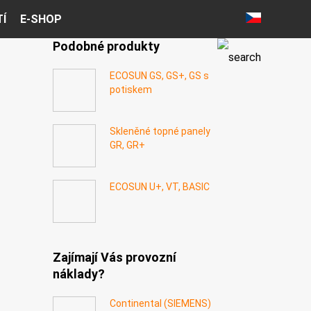
Í
E-SHOP
Podobné produkty
ECOSUN GS, GS+, GS s
potiskem
Skleněné topné panely
GR, GR+
ECOSUN U+, VT, BASIC
Zajímají Vás provozní
náklady?
Continental (SIEMENS)