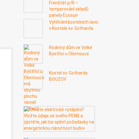
Frenštát p/R –
temperování skladů
panely Ecosun
Vyhřívání kostelních lavic
v Kostele sv. Gotharda
Rodinný dům ve Velké
Bystřici u Olomouce
Kostel sv. Gotharda
BOUZOV