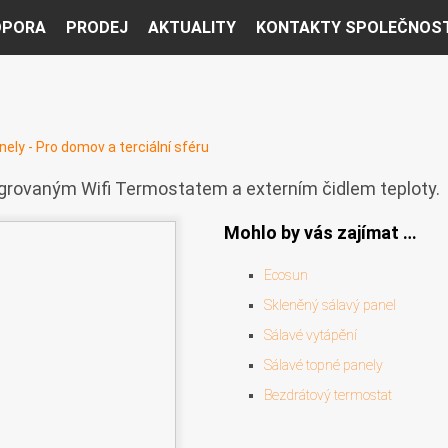
DPORA
PRODEJ
AKTUALITY
KONTAKTY SPOLEČNOST
ely - Pro domov a terciální sféru
grovaným Wifi Termostatem a externím čidlem teploty.
Mohlo by vás zajímat …
Ecosun
Skleněný sálavý panel
Sálavé vytápění
Sálavé topné panely
Bezdrátový termostat