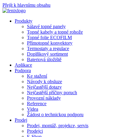
Přejít k hlavnímu obsahu
Produkty
Sálavé topné panely
Topné kabely a topné rohože
Topné folie ECOFILM
Přímotopné konvektory
Termostaty a regulace
Doplňkový sortiment
Bateriová úložiště
Aplikace
Podpora
Ke stažení
Návody k obsluze
Nejčastější dotazy
Nejčastější příčiny poruch
Provozní náklady
Reference
Videa
Žádost o technickou podporu
Prodej
Prodej, montáž, projekce, servis
Prodejci
E-Shop