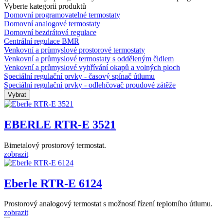
Vyberte kategorii produktů
Domovní programovatelné termostaty
Domovní analogové termostaty
Domovní bezdrátová regulace
Centrální regulace BMR
Venkovní a průmyslové prostorové termostaty
Venkovní a průmyslové termostaty s odděleným čidlem
Venkovní a průmyslové vyhřívání okapů a volných ploch
Speciální regulační prvky - časový spínač útlumu
Speciální regulační prvky - odlehčovač proudové zátěže
EBERLE RTR-E 3521
Bimetalový prostorový termostat.
zobrazit
Eberle RTR-E 6124
Prostorový analogový termostat s možností řízení teplotního útlumu.
zobrazit