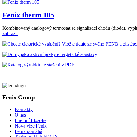
Fenix therm 105
Kombinovaný analogový termostat se signalizací chodu (dioda), vypín
zobrazit
Fenix Group
Kontakty
O nás
Firemní filosofie
Nová vize Fenix
Fenix pomáhá
Tenisový klub FENIX