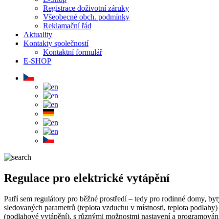
Registrace doživotní záruky
Všeobecné obch. podmínky
Reklamační řád
Aktuality
Kontakty společností
Kontaktní formulář
E-SHOP
Regulace pro elektrické vytápění
Patří sem regulátory pro běžné prostředí – tedy pro rodinné domy, byt
sledovaných parametrů (teplota vzduchu v místnosti, teplota podlahy
(podlahové vytápění), s různými možnostmi nastavení a programován