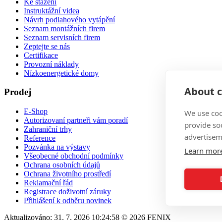
Ke stažení
Instruktážní videa
Návrh podlahového vytápění
Seznam montážních firem
Seznam servisních firem
Zeptejte se nás
Certifikace
Provozní náklady
Nízkoenergetické domy
About c
Prodej
E-Shop
We use coo
Autorizovaní partneři vám poradí
provide so
Zahraniční trhy
advertisem
Reference
Pozvánka na výstavy
Learn mor
Všeobecné obchodní podmínky
Ochrana osobních údajů
Ochrana životního prostředí
Reklamační řád
Registrace doživotní záruky
Přihlášení k odběru novinek
Aktualizováno: 31. 7. 2026 10:24:58 © 2026 FENIX