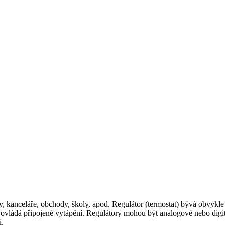
y, kanceláře, obchody, školy, apod. Regulátor (termostat) bývá obvykle
) ovládá připojené vytápění. Regulátory mohou být analogové nebo digi
í.