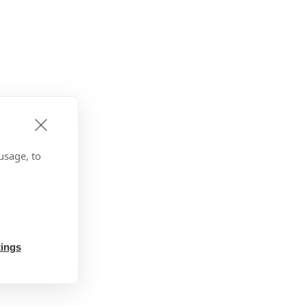
usage, to
tings