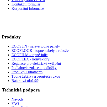
Kontaktní formulář
Korporátní informace
Produkty
ECOSUN - sálavé topné panely
ECOFLOOR - topné kabely a rohože
ECOFILM - topné folie
ECOFLEX - konvektory
Regulace pro elektrické vytápění
Podlahové izolace a podložky
Produkty Ultratherm
Topné žebříky a osoušeče rukou
Bateriová úložiště
Technická podpora
Návody
FAQ