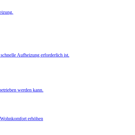
eizung.
chnelle Aufheizung erforderlich ist.
t betrieben werden kann.
en Wohnkomfort erhöhen