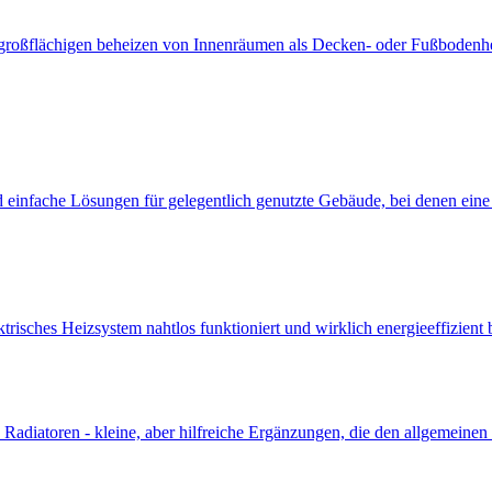
 großflächigen beheizen von Innenräumen als Decken- oder Fußbodenh
einfache Lösungen für gelegentlich genutzte Gebäude, bei denen eine s
elektrisches Heizsystem nahtlos funktioniert und wirklich energieeffizien
d Radiatoren - kleine, aber hilfreiche Ergänzungen, die den allgemein