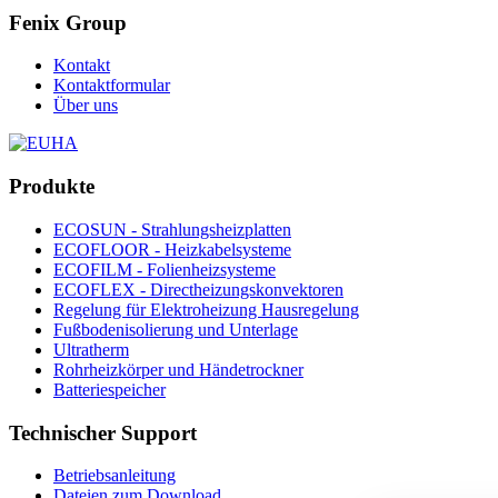
Fenix Group
Kontakt
Kontaktformular
Über uns
Produkte
ECOSUN - Strahlungsheizplatten
ECOFLOOR - Heizkabelsysteme
ECOFILM - Folienheizsysteme
ECOFLEX - Directheizungskonvektoren
Regelung für Elektroheizung Hausregelung
Fußbodenisolierung und Unterlage
Ultratherm
Rohrheizkörper und Händetrockner
Batteriespeicher
Technischer Support
Betriebsanleitung
Dateien zum Download