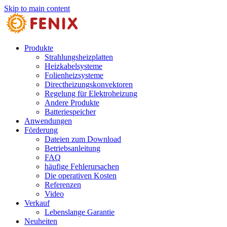
Skip to main content
Produkte
Strahlungsheizplatten
Heizkabelsysteme
Folienheizsysteme
Directheizungskonvektoren
Regelung für Elektroheizung
Andere Produkte
Batteriespeicher
Anwendungen
Förderung
Dateien zum Download
Betriebsanleitung
FAQ
häufige Fehlerursachen
Die operativen Kosten
Referenzen
Video
Verkauf
Lebenslange Garantie
Neuheiten