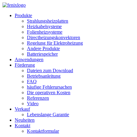
Skip to main content
Produkte
Strahlungsheizplatten
Heizkabelsysteme
Folienheizsysteme
Directheizungskonvektoren
Regelung für Elektroheizung
Andere Produkte
Batteriespeicher
Anwendungen
Förderung
Dateien zum Download
Betriebsanleitung
FAQ
häufige Fehlerursachen
Die operativen Kosten
Referenzen
Video
Verkauf
Lebenslange Garantie
Neuheiten
Kontakt
Kontaktformular