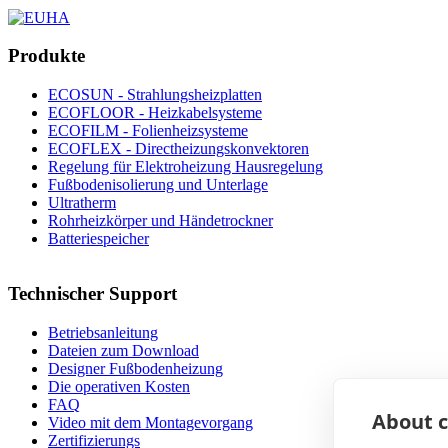
Produkte
ECOSUN - Strahlungsheizplatten
ECOFLOOR - Heizkabelsysteme
ECOFILM - Folienheizsysteme
ECOFLEX - Directheizungskonvektoren
Regelung für Elektroheizung Hausregelung
Fußbodenisolierung und Unterlage
Ultratherm
Rohrheizkörper und Händetrockner
Batteriespeicher
Technischer Support
Betriebsanleitung
Dateien zum Download
Designer Fußbodenheizung
Die operativen Kosten
FAQ
About c
Video mit dem Montagevorgang
Zertifizierungs