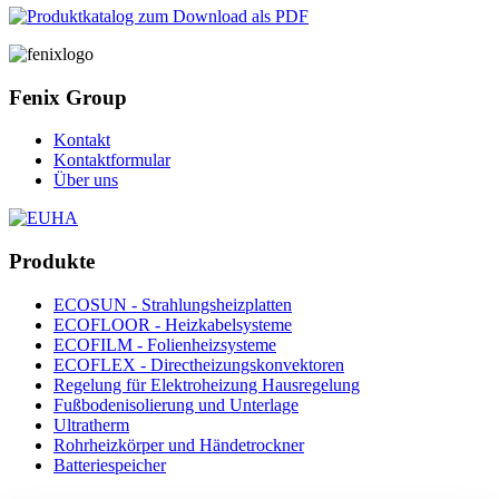
Fenix Group
Kontakt
Kontaktformular
Über uns
Produkte
ECOSUN - Strahlungsheizplatten
ECOFLOOR - Heizkabelsysteme
ECOFILM - Folienheizsysteme
ECOFLEX - Directheizungskonvektoren
Regelung für Elektroheizung Hausregelung
Fußbodenisolierung und Unterlage
Ultratherm
Rohrheizkörper und Händetrockner
Batteriespeicher