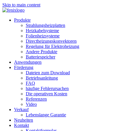
Skip to main content
Produkte
Strahlungsheizplatten
Heizkabelsysteme
Folienheizsysteme
Directheizungskonvektoren
Regelung für Elektroheizung
Andere Produkte
Batteriespeicher
Anwendungen
Förderung
Dateien zum Download
Betriebsanleitung
FAQ
häufige Fehlerursachen
Die operativen Kosten
Referenzen
Video
Verkauf
Lebenslange Garantie
Neuheiten
Kontakt
Kontaktformular