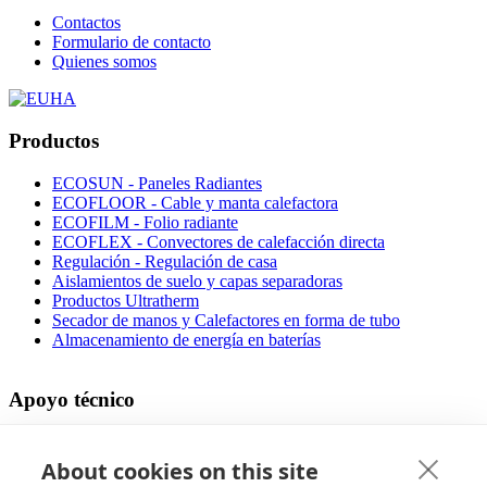
Contactos
Formulario de contacto
Quienes somos
Productos
ECOSUN - Paneles Radiantes
ECOFLOOR - Cable y manta calefactora
ECOFILM - Folio radiante
ECOFLEX - Convectores de calefacción directa
Regulación - Regulación de casa
Aislamientos de suelo y capas separadoras
Productos Ultratherm
Secador de manos y Calefactores en forma de tubo
Almacenamiento de energía en baterías
Apoyo técnico
Archivos para descargar
Diseña tu calefacción por suelo radiante
About cookies on this site
Instrucciones de uso