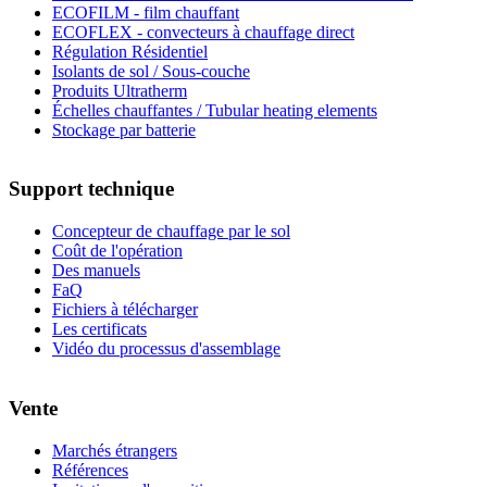
ECOFILM - film chauffant
ECOFLEX - convecteurs à chauffage direct
Régulation Résidentiel
Isolants de sol / Sous-couche
Produits Ultratherm
Échelles chauffantes / Tubular heating elements
Stockage par batterie
Support technique
Concepteur de chauffage par le sol
Coût de l'opération
Des manuels
FaQ
Fichiers à télécharger
Les certificats
Vidéo du processus d'assemblage
Vente
Marchés étrangers
Références