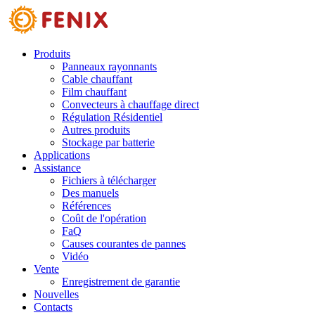
Skip to main content
Produits
Panneaux rayonnants
Cable chauffant
Film chauffant
Convecteurs à chauffage direct
Régulation Résidentiel
Autres produits
Stockage par batterie
Applications
Assistance
Fichiers à télécharger
Des manuels
Références
Coût de l'opération
FaQ
Causes courantes de pannes
Vidéo
Vente
Enregistrement de garantie
Nouvelles
Contacts