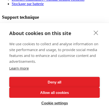
Stockage par batterie
Support technique
Concepteur de chauffage par le sol
Coût de l'opération
About cookies on this site
Des manuels
FaQ
We use cookies to collect and analyse information on
Fichiers à télécharger
Les certificats
site performance and usage, to provide social media
Vidéo du processus d'assemblage
features and to enhance and customise content and
advertisements.
Vente
Learn more
Marchés étrangers
Références
Deny all
Invitation au l'exposition
Procédure de réclamation
Allow all cookies
Enregistrement garantie à vie …
Politique de confidentialité
Abonnez-vous à la newsletter
Cookie settings