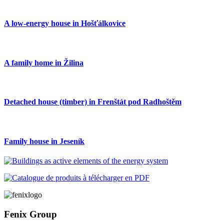
A low-energy house in Hošťálkovice
A family home in Žilina
Detached house (timber) in Frenštát pod Radhoštěm
Family house in Jeseník
Fenix Group