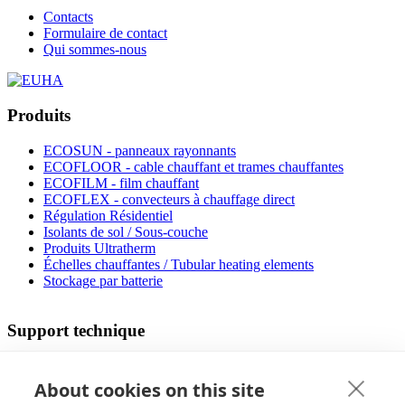
Contacts
Formulaire de contact
Qui sommes-nous
Produits
ECOSUN - panneaux rayonnants
ECOFLOOR - cable chauffant et trames chauffantes
ECOFILM - film chauffant
ECOFLEX - convecteurs à chauffage direct
Régulation Résidentiel
Isolants de sol / Sous-couche
Produits Ultratherm
Échelles chauffantes / Tubular heating elements
Stockage par batterie
Support technique
Concepteur de chauffage par le sol
Coût de l'opération
About cookies on this site
Des manuels