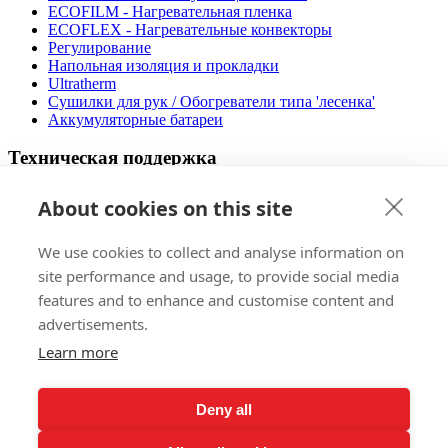
ECOFILM - Нагревательная пленка
ECOFLEX - Нагревательные конвекторы
Регулирование
Напольная изоляция и прокладки
Ultratherm
Cушилки для рук / Обогреватели типа 'лесенка'
Аккумуляторные батареи
Техническая поддержка
Видео процедуры установки
About cookies on this site
Дизайнер напольного отопления
Руководство по применению
We use cookies to collect and analyse information on
Эксплуатационные расходы
Сертификация
site performance and usage, to provide social media
Файлы, которые можно скачать
features and to enhance and customise content and
ЧАВО
advertisements.
Продажа
Learn more
Зарубежные рынки
Pеференции
Deny all
Приглашение на выставку
Порядок подачи жалоб