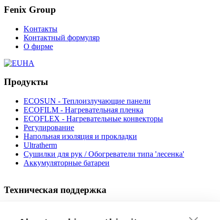
Fenix Group
Kонтакты
Контактный формуляр
О фирме
Продукты
ECOSUN - Теплоизлучающие панели
ECOFILM - Нагревательная пленка
ECOFLEX - Нагревательные конвекторы
Регулирование
Напольная изоляция и прокладки
Ultratherm
Cушилки для рук / Обогреватели типа 'лесенка'
Аккумуляторные батареи
Техническая поддержка
Видео процедуры установки
Дизайнер напольного отопления