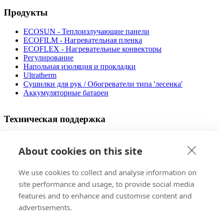
Продукты
ECOSUN - Теплоизлучающие панели
ECOFILM - Нагревательная пленка
ECOFLEX - Нагревательные конвекторы
Регулирование
Напольная изоляция и прокладки
Ultratherm
Cушилки для рук / Обогреватели типа 'лесенка'
Аккумуляторные батареи
Техническая поддержка
Видео процедуры установки
Дизайнер напольного отопления
About cookies on this site
Руководство по применению
Эксплуатационные расходы
We use cookies to collect and analyse information on
Сертификация
Файлы, которые можно скачать
site performance and usage, to provide social media
ЧАВО
features and to enhance and customise content and
advertisements.
Продажа