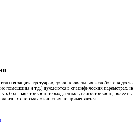
ия
ельная защита тротуаров, дорог, кровельных желобов и водосто
ие помещения и т.д.) нуждаются в специфических параметрах, н
р, большая стойкость термодатчиков, влагостойкость, более вы
ндартных системах отопления не применяются.
е