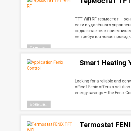
Термостат TFT
TFT WiFi RF термостат — ос
сети и удалённого управлен
подключается к приёмникам 
не требуется новая проводк
Больше...
Smart Heating Y
Looking for a reliable and con
office? Fenix offers a solutio
energy savings – the Fenix Co
Больше...
Termostat FENI