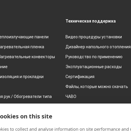
Техническая поддержка
Теплоизлучающие панели
Видео процедуры установки
Нагревательная пленка
Дизайнер напольного отопления
Нагревательные конвекторы
Руководство по применению
ание
Эксплуатационные расходы
изоляция и прокладки
Сертификация
Файлы, которые можно скачать
я рук / Обогреватели типа
ЧАВО
орные батареи
ookies on this site
kies to collect and analyse information on site performance and 