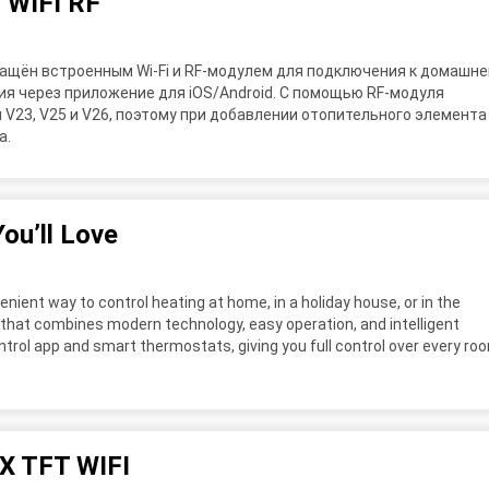
 WIFI RF
нащён встроенным Wi-Fi и RF-модулем для подключения к домашне
ия через приложение для iOS/Android. С помощью RF-модуля
V23, V25 и V26, поэтому при добавлении отопительного элемента
а.
ou’ll Love
venient way to control heating at home, in a holiday house, or in the
n that combines modern technology, easy operation, and intelligent
ntrol app and smart thermostats, giving you full control over every ro
X TFT WIFI