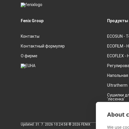
Fenix Group
Продукты
Kонтакты
ECOSUN - 
Контактный формуляр
ECOFILM - 
О фирме
ECOFLEX - 
Регулиров
Напольная 
Ultratherm
Cушилки дл
'лесенка'
Аккумулят
About c
Updated: 31. 7. 2026 10:24:58 © 2026 FENIX
We use coo