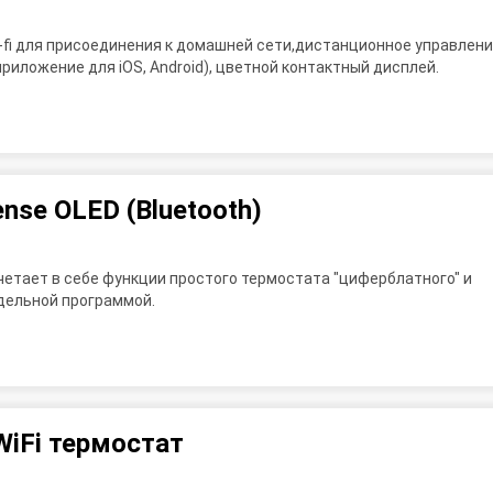
-fi для присоединения к домашней сети,дистанционное управлен
приложение для iOS, Android), цветной контактный дисплей.
nse OLED (Bluetooth)
четает в себе функции простого термостата "циферблатного" и
дельной программой.
iFi термостат