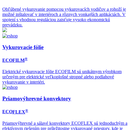
Obľúbené vykurovanie pomocou vykurovacích vodičov a rohoží je
možné inštalovať v interiéroch a rôznych vonkajších aplikáciách. V
spojení s vhodnou reguláciou zaisťuje vysoko ekonomickú
prevádzku.
Vykurovacie fólie
®
ECO
FILM
Elektrické vykurovacie fólie ECOFILM sú unikátnym výrobkom
určeným pre elektrické veľkoplošné stropné alebo podlahové
vykurovanie v interiéri.
Priamovýhrevné konvektory
®
ECO
FLEX
Priamovýhrevné a sálavé konvektory ECOFLEX sú jednoduchým a
efektívnym riešením pre príležitostne vykurované priestory, kde je