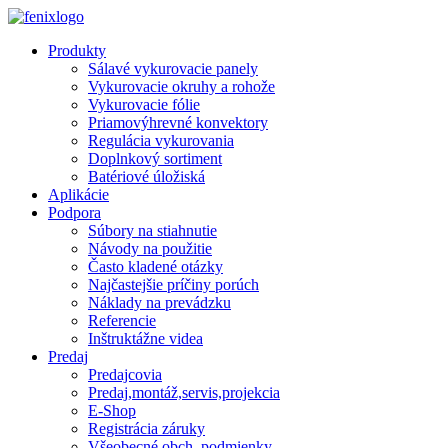
Skip to main content
Produkty
Sálavé vykurovacie panely
Vykurovacie okruhy a rohože
Vykurovacie fólie
Priamovýhrevné konvektory
Regulácia vykurovania
Doplnkový sortiment
Batériové úložiská
Aplikácie
Podpora
Súbory na stiahnutie
Návody na použitie
Často kladené otázky
Najčastejšie príčiny porúch
Náklady na prevádzku
Referencie
Inštruktážne videa
Predaj
Predajcovia
Predaj,montáž,servis,projekcia
E-Shop
Registrácia záruky
Všeobecné obch. podmienky