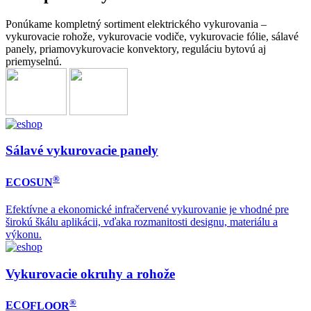
Ponúkame kompletný sortiment elektrického vykurovania –
vykurovacie rohože, vykurovacie vodiče, vykurovacie fólie, sálavé
panely, priamovykurovacie konvektory, reguláciu bytovú aj
priemyselnú.
Sálavé vykurovacie panely
®
ECO
SUN
Efektívne a ekonomické infračervené vykurovanie je vhodné pre
širokú škálu aplikácii, vďaka rozmanitosti designu, materiálu a
výkonu.
Vykurovacie okruhy a rohože
®
ECO
FLOOR