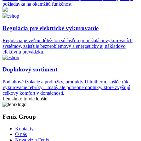
požiadavka na okamžitú funkčnosť.
Regulácia pre elektrické vykurovanie
Regulácia je veľmi dôležitou súčasťou pri inštalácii vykurovacích
systémov, zaisťuje bezproblémový a energeticky aj nákladovo
efektívnu prevádzku.
Doplnkový sortiment
Podlahové izolácie a podložky, produkty Ultratherm, sušiče rúk,
vykurovacie rebríky – malé, ale potrebné doplnky, ktoré zvyšujú
celkový komfort v domácnosti.
Len slnko to vie lepšie
Fenix Group
Kontakty
O nás
Nová vízia Fenix