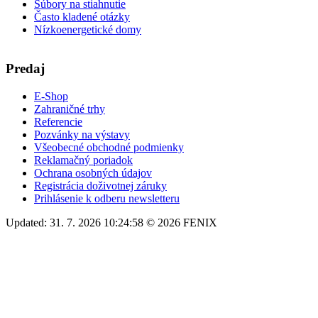
Súbory na stiahnutie
Často kladené otázky
Nízkoenergetické domy
Predaj
E-Shop
Zahraničné trhy
Referencie
Pozvánky na výstavy
Všeobecné obchodné podmienky
Reklamačný poriadok
Ochrana osobných údajov
Registrácia doživotnej záruky
Prihlásenie k odberu newsletteru
Updated: 31. 7. 2026 10:24:58 © 2026 FENIX