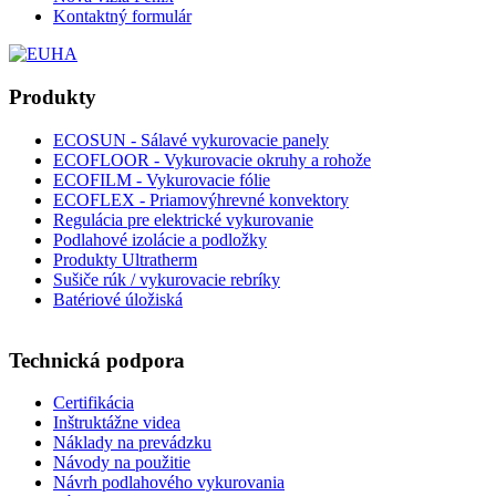
Kontaktný formulár
Produkty
ECOSUN - Sálavé vykurovacie panely
ECOFLOOR - Vykurovacie okruhy a rohože
ECOFILM - Vykurovacie fólie
ECOFLEX - Priamovýhrevné konvektory
Regulácia pre elektrické vykurovanie
Podlahové izolácie a podložky
Produkty Ultratherm
Sušiče rúk / vykurovacie rebríky
Batériové úložiská
Technická podpora
Certifikácia
Inštruktážne videa
Náklady na prevádzku
Návody na použitie
Návrh podlahového vykurovania