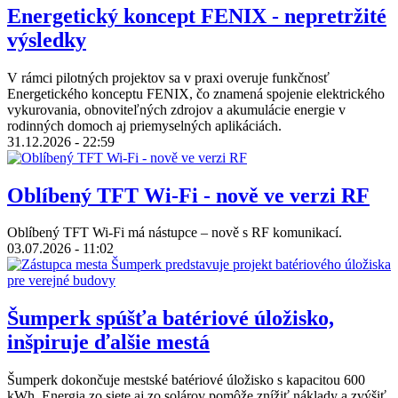
Energetický koncept FENIX - nepretržité
výsledky
V rámci pilotných projektov sa v praxi overuje funkčnosť
Energetického konceptu FENIX, čo znamená spojenie elektrického
vykurovania, obnoviteľných zdrojov a akumulácie energie v
rodinných domoch aj priemyselných aplikáciách.
31.12.2026 - 22:59
Oblíbený TFT Wi-Fi - nově ve verzi RF
Oblíbený TFT Wi-Fi má nástupce – nově s RF komunikací.
03.07.2026 - 11:02
Šumperk spúšťa batériové úložisko,
inšpiruje ďalšie mestá
Šumperk dokončuje mestské batériové úložisko s kapacitou 600
kWh. Energia zo siete aj zo solárov pomôže znížiť náklady a zvýšiť