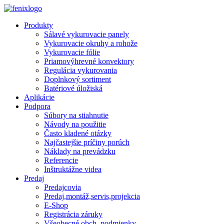
Skip to main content
Produkty
Sálavé vykurovacie panely
Vykurovacie okruhy a rohože
Vykurovacie fólie
Priamovýhrevné konvektory
Regulácia vykurovania
Doplnkový sortiment
Batériové úložiská
Aplikácie
Podpora
Súbory na stiahnutie
Návody na použitie
Často kladené otázky
Najčastejšie príčiny porúch
Náklady na prevádzku
Referencie
Inštruktážne videa
Predaj
Predajcovia
Predaj,montáž,servis,projekcia
E-Shop
Registrácia záruky
Všeobecné obch. podmienky