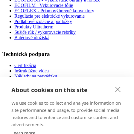
ECOFILM - Vykurovacie fólie
ECOFLEX - Priamovýhrevné konvektory
Regulácia pre elektrické vykurovanie
Podlahové izolácie a podložky
Produkty Ultratherm
Sušiče rúk / vykurovacie rebríky
Batériové úložiská
Technická podpora
Certifikácia
Inštruktážne videa
Náklady na prevádzku
Návody na použitie
Návrh podlahového vykurovania
About cookies on this site
Súbory na stiahnutie
Často kladené otázky
We use cookies to collect and analyse information on
Nízkoenergetické domy
site performance and usage, to provide social media
features and to enhance and customise content and
Predaj
advertisements.
E-Shop
Learn more