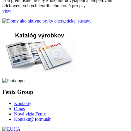
jsou přednostně určeny k lokálnímu vytápění a temperování
odchoven, velkých terárií nebo kotců pro psy.
view
Fenix Group
Kontakty
O nás
Nová vízia Fenix
Kontaktný formulár