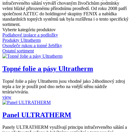
infračerveného sálání vytváří chovaným živočichům podmínky
velmi blízké přirozenému přírodnímu prostředí. Od roku 2008 patří
společnost AZTEC do holdingové skupiny FENIX a nabídka
standardních topných systémů tak byla rozšířena i o tento specifický
sortiment.
Vyberte kategóriu produktov
Podlahové izolace a podložky
Produkty Ultratherm
Osoušeče rukou a topné žebříky
Ostatní sortiment
Topné folie a pásy Ultratherm
Topné folie a pásy Ultratherm jsou vhodné jako 24hodinový zdroj
tepla a lze je použít pod dno nebo na vnější stěnu nádrže
terária/vivária.
view
Panel ULTRATHERM
Panely ULTRATHERM využívají principu infračerveného sálání a