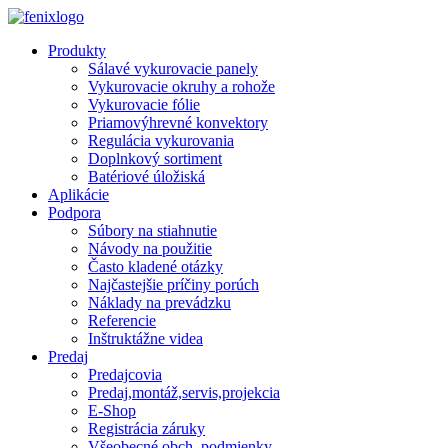
Skip to main content
Produkty
Sálavé vykurovacie panely
Vykurovacie okruhy a rohože
Vykurovacie fólie
Priamovýhrevné konvektory
Regulácia vykurovania
Doplnkový sortiment
Batériové úložiská
Aplikácie
Podpora
Súbory na stiahnutie
Návody na použitie
Často kladené otázky
Najčastejšie príčiny porúch
Náklady na prevádzku
Referencie
Inštruktážne videa
Predaj
Predajcovia
Predaj,montáž,servis,projekcia
E-Shop
Registrácia záruky
Všeobecné obch. podmienky