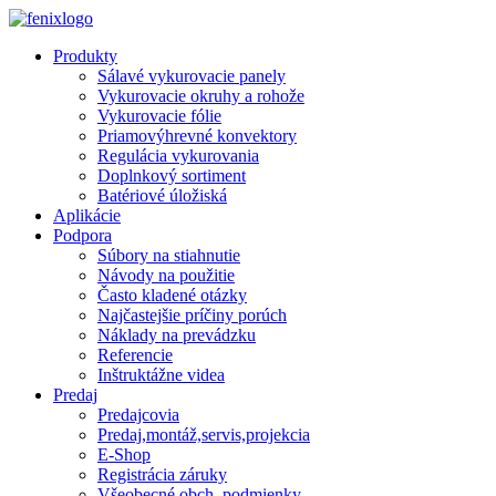
Skip to main content
Produkty
Sálavé vykurovacie panely
Vykurovacie okruhy a rohože
Vykurovacie fólie
Priamovýhrevné konvektory
Regulácia vykurovania
Doplnkový sortiment
Batériové úložiská
Aplikácie
Podpora
Súbory na stiahnutie
Návody na použitie
Často kladené otázky
Najčastejšie príčiny porúch
Náklady na prevádzku
Referencie
Inštruktážne videa
Predaj
Predajcovia
Predaj,montáž,servis,projekcia
E-Shop
Registrácia záruky
Všeobecné obch. podmienky