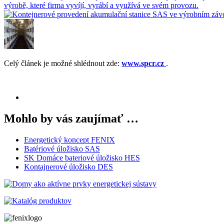
Celý článek je možné shlédnout zde:
www.spcr.cz
.
Mohlo by vás zaujímať …
Energetický koncept FENIX
Batériové úložisko SAS
SK Domáce bateriové úložisko HES
Kontajnerové úložisko DES