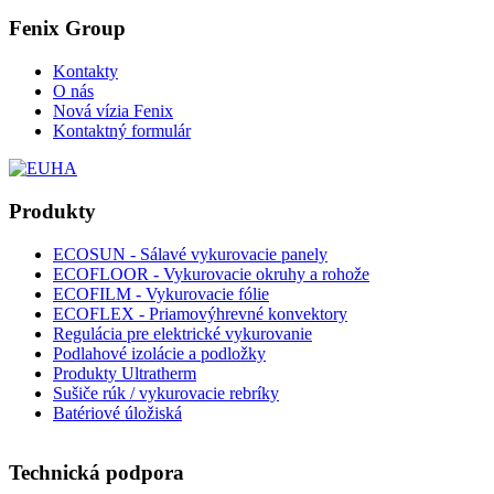
Fenix Group
Kontakty
O nás
Nová vízia Fenix
Kontaktný formulár
Produkty
ECOSUN - Sálavé vykurovacie panely
ECOFLOOR - Vykurovacie okruhy a rohože
ECOFILM - Vykurovacie fólie
ECOFLEX - Priamovýhrevné konvektory
Regulácia pre elektrické vykurovanie
Podlahové izolácie a podložky
Produkty Ultratherm
Sušiče rúk / vykurovacie rebríky
Batériové úložiská
Technická podpora