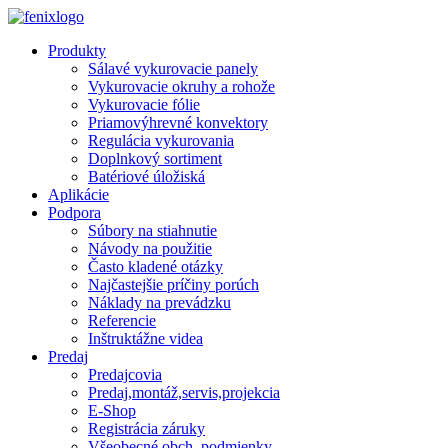
Skip to main content
Produkty
Sálavé vykurovacie panely
Vykurovacie okruhy a rohože
Vykurovacie fólie
Priamovýhrevné konvektory
Regulácia vykurovania
Doplnkový sortiment
Batériové úložiská
Aplikácie
Podpora
Súbory na stiahnutie
Návody na použitie
Často kladené otázky
Najčastejšie príčiny porúch
Náklady na prevádzku
Referencie
Inštruktážne videa
Predaj
Predajcovia
Predaj,montáž,servis,projekcia
E-Shop
Registrácia záruky
Všeobecné obch. podmienky