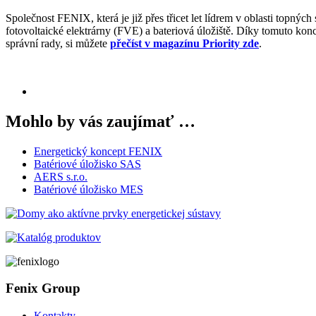
Společnost FENIX, která je již přes třicet let lídrem v oblasti topný
fotovoltaické elektrárny (FVE) a bateriová úložiště. Díky tomuto k
správní rady, si můžete
přečíst v magazínu Priority zde
.
Mohlo by vás zaujímať …
Energetický koncept FENIX
Batériové úložisko SAS
AERS s.r.o.
Batériové úložisko MES
Fenix Group
Kontakty