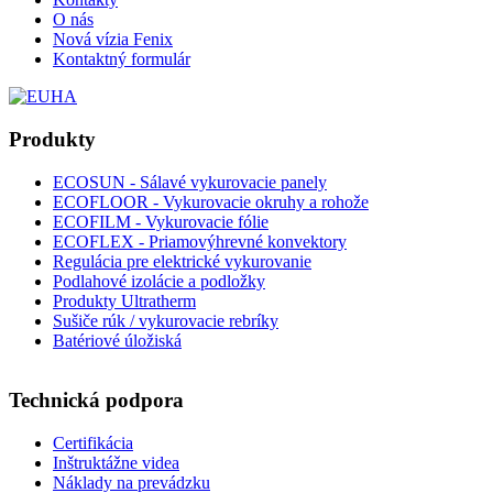
O nás
Nová vízia Fenix
Kontaktný formulár
Produkty
ECOSUN - Sálavé vykurovacie panely
ECOFLOOR - Vykurovacie okruhy a rohože
ECOFILM - Vykurovacie fólie
ECOFLEX - Priamovýhrevné konvektory
Regulácia pre elektrické vykurovanie
Podlahové izolácie a podložky
Produkty Ultratherm
Sušiče rúk / vykurovacie rebríky
Batériové úložiská
Technická podpora
Certifikácia
Inštruktážne videa
Náklady na prevádzku