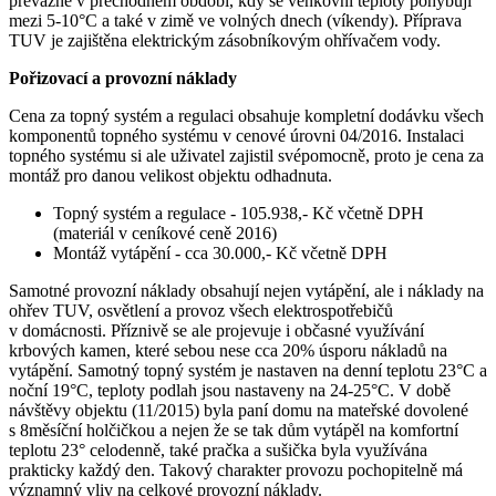
převážně v přechodném období, kdy se venkovní teploty pohybují
mezi 5-10°C a také v zimě ve volných dnech (víkendy). Příprava
TUV je zajištěna elektrickým zásobníkovým ohřívačem vody.
Pořizovací a provozní náklady
Cena za topný systém a regulaci obsahuje kompletní dodávku všech
komponentů topného systému v cenové úrovni 04/2016. Instalaci
topného systému si ale uživatel zajistil svépomocně, proto je cena za
montáž pro danou velikost objektu odhadnuta.
Topný systém a regulace - 105.938,- Kč včetně DPH
(materiál v ceníkové ceně 2016)
Montáž vytápění - cca 30.000,- Kč včetně DPH
Samotné provozní náklady obsahují nejen vytápění, ale i náklady na
ohřev TUV, osvětlení a provoz všech elektrospotřebičů
v domácnosti. Příznivě se ale projevuje i občasné využívání
krbových kamen, které sebou nese cca 20% úsporu nákladů na
vytápění. Samotný topný systém je nastaven na denní teplotu 23°C a
noční 19°C, teploty podlah jsou nastaveny na 24-25°C. V době
návštěvy objektu (11/2015) byla paní domu na mateřské dovolené
s 8měsíční holčičkou a nejen že se tak dům vytápěl na komfortní
teplotu 23° celodenně, také pračka a sušička byla využívána
prakticky každý den. Takový charakter provozu pochopitelně má
významný vliv na celkové provozní náklady.