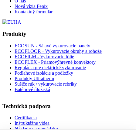
O nás
Nová vízia Fenix
Kontaktný formulár
Produkty
ECOSUN - Sálavé vykurovacie panely
ECOFLOOR - Vykurovacie okruhy a rohože
ECOFILM - Vykurovacie fólie
ECOFLEX - Priamovýhrevné konvektory
Regulácia pre elektrické vykurovanie
Podlahové izolácie a podložky
Produkty Ultratherm
Sušiče rúk / vykurovacie rebríky
Batériové úložiská
Technická podpora
Certifikácia
Inštruktážne videa
Náklady na prevádzku
Návody na použitie