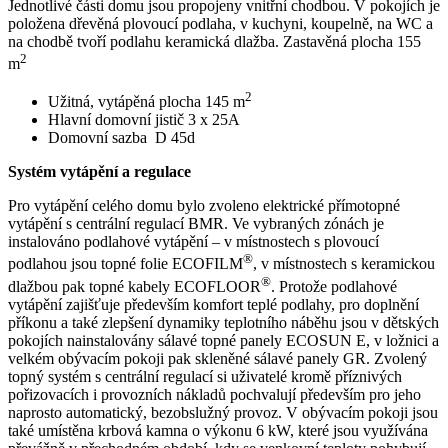
Jednotlivé části domu jsou propojeny vnitřní chodbou. V pokojích je
položena dřevěná plovoucí podlaha, v kuchyni, koupelně, na WC a
na chodbě tvoří podlahu keramická dlažba. Zastavěná plocha 155
2
m
2
Užitná, vytápěná plocha 145 m
Hlavní domovní jistič 3 x 25A
Domovní sazba D 45d
Systém vytápění a regulace
Pro vytápění celého domu bylo zvoleno elektrické přímotopné
vytápění s centrální regulací BMR. Ve vybraných zónách je
instalováno podlahové vytápění – v místnostech s plovoucí
®
podlahou jsou topné folie ECOFILM
, v místnostech s keramickou
®
dlažbou pak topné kabely ECOFLOOR
. Protože podlahové
vytápění zajišťuje především komfort teplé podlahy, pro doplnění
příkonu a také zlepšení dynamiky teplotního náběhu jsou v dětských
pokojích nainstalovány sálavé topné panely ECOSUN E, v ložnici a
velkém obývacím pokoji pak skleněné sálavé panely GR. Zvolený
topný systém s centrální regulací si uživatelé kromě příznivých
pořizovacích i provozních nákladů pochvalují především pro jeho
naprosto automatický, bezobslužný provoz. V obývacím pokoji jsou
také umístěna krbová kamna o výkonu 6 kW, které jsou využívána