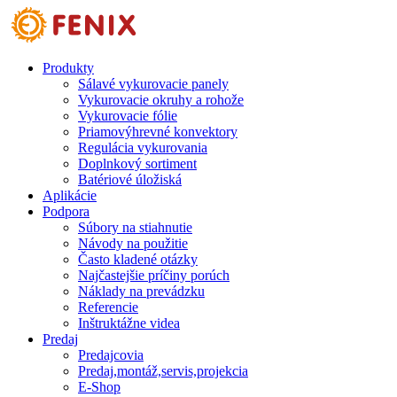
Skip to main content
Produkty
Sálavé vykurovacie panely
Vykurovacie okruhy a rohože
Vykurovacie fólie
Priamovýhrevné konvektory
Regulácia vykurovania
Doplnkový sortiment
Batériové úložiská
Aplikácie
Podpora
Súbory na stiahnutie
Návody na použitie
Často kladené otázky
Najčastejšie príčiny porúch
Náklady na prevádzku
Referencie
Inštruktážne videa
Predaj
Predajcovia
Predaj,montáž,servis,projekcia
E-Shop