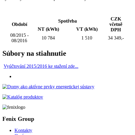
CZK
Spotřeba
Období
včetně
NT (kWh)
VT (kWh)
DPH
08/2015 -
10 784
1 510
34 349,-
08/2016
Súbory na stiahnutie
Vyúčtování 2015/2016 ke stažení zde...
Fenix Group
Kontakty