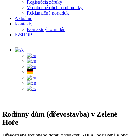
Registrácia záruky
Všeobecné obch. podmienky
Reklamačný poriadok
Aktuálne
Kontakty
Kontaktný formulár
E-SHOP
Rodinný dům (dřevostavba) v Zelené
Hoře
Dřevostavba rodinného domu o velikosti 5+KK, postavená v obci