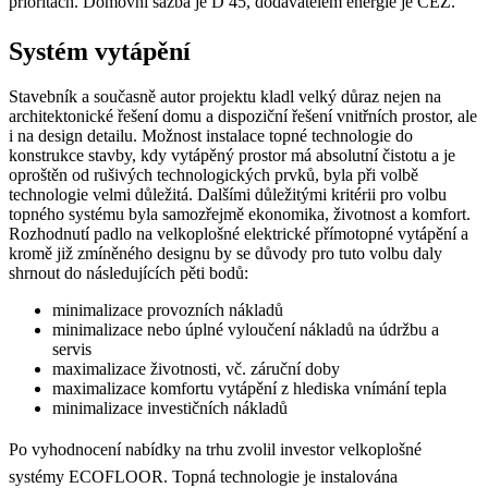
prioritách. Domovní sazba je D 45, dodavatelem energie je ČEZ.
Systém vytápění
Stavebník a současně autor projektu kladl velký důraz nejen na
architektonické řešení domu a dispoziční řešení vnitřních prostor, ale
i na design detailu. Možnost instalace topné technologie do
konstrukce stavby, kdy vytápěný prostor má absolutní čistotu a je
oproštěn od rušivých technologických prvků, byla při volbě
technologie velmi důležitá. Dalšími důležitými kritérii pro volbu
topného systému byla samozřejmě ekonomika, životnost a komfort.
Rozhodnutí padlo na velkoplošné elektrické přímotopné vytápění a
kromě již zmíněného designu by se důvody pro tuto volbu daly
shrnout do následujících pěti bodů:
minimalizace provozních nákladů
minimalizace nebo úplné vyloučení nákladů na údržbu a
servis
maximalizace životnosti, vč. záruční doby
maximalizace komfortu vytápění z hlediska vnímání tepla
minimalizace investičních nákladů
Po vyhodnocení nabídky na trhu zvolil investor velkoplošné
systémy ECOFLOOR. Topná technologie je instalována