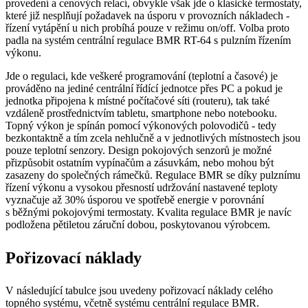
provedení a cenových relací, obvykle však jde o klasické termostaty,
které již nesplňují požadavek na úsporu v provozních nákladech -
řízení vytápění u nich probíhá pouze v režimu on/off. Volba proto
padla na systém centrální regulace BMR RT-64 s pulzním řízením
výkonu.
Jde o regulaci, kde veškeré programování (teplotní a časové) je
prováděno na jediné centrální řídící jednotce přes PC a pokud je
jednotka připojena k místné počítačové síti (routeru), tak také
vzdáleně prostřednictvím tabletu, smartphone nebo notebooku.
Topný výkon je spínán pomocí výkonových polovodičů - tedy
bezkontaktně a tím zcela nehlučně a v jednotlivých místnostech jsou
pouze teplotní senzory. Design pokojových senzorů je možné
přizpůsobit ostatním vypínačům a zásuvkám, nebo mohou být
zasazeny do společných rámečků. Regulace BMR se díky pulznímu
řízení výkonu a vysokou přesností udržování nastavené teploty
vyznačuje až 30% úsporou ve spotřebě energie v porovnání
s běžnými pokojovými termostaty. Kvalita regulace BMR je navíc
podložena pětiletou záruční dobou, poskytovanou výrobcem.
Pořizovací náklady
V následující tabulce jsou uvedeny pořizovací náklady celého
topného systému, včetně systému centrální regulace BMR.