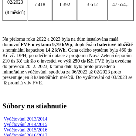
02/2023
7 418
1 392
3 612
47 654,-
(8 měsíců)
Na přelomu roku 2022 a 2023 byla na dům instalována malá
domovní
FVE o výkonu 9,79 kWp
, doplněná o
bateriové úložiště
s nominální kapacitou
14,2 kWh
. Cena celého systému byla 460 tis
Kč vč. DPH, po odečtení dotace z programu Nová Zelená úsporám
210 tis Kč tak šlo o investici ve výši
250 tis Kč
. FVE byla uvedena
do provozu 20. 2. 2023, k tomu datu bylo proto provedeno
mimořádné vyúčtování, spotřeba za 06/2022 až 02/2023 proto
prezentuje jen 8 kalendářních měsíců. Do vyúčtování od 03/2023 se
již promítá vliv FVE.
Súbory na stiahnutie
Vyúčtování 2013/2014
Vyúčtování 2014/2015
Vyúčtování 2015/2016
Vyúčtování 2016/2017