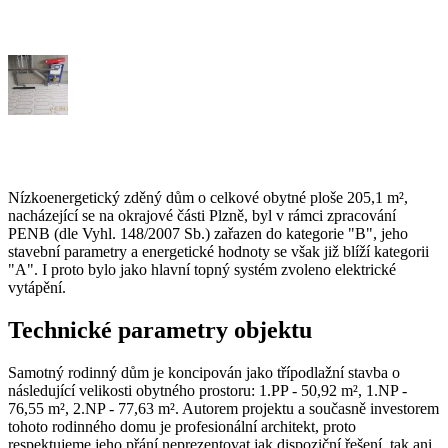
Nízkoenergetický zděný dům o celkové obytné ploše 205,1 m²,
nacházející se na okrajové části Plzně, byl v rámci zpracování
PENB (dle Vyhl. 148/2007 Sb.) zařazen do kategorie "B", jeho
stavební parametry a energetické hodnoty se však již blíží kategorii
"A". I proto bylo jako hlavní topný systém zvoleno elektrické
vytápění.
Technické parametry objektu
Samotný rodinný dům je koncipován jako třípodlažní stavba o
následující velikosti obytného prostoru: 1.PP - 50,92 m², 1.NP -
76,55 m², 2.NP - 77,63 m². Autorem projektu a současně investorem
tohoto rodinného domu je profesionální architekt, proto
respektujeme jeho přání neprezentovat jak dispoziční řešení, tak ani