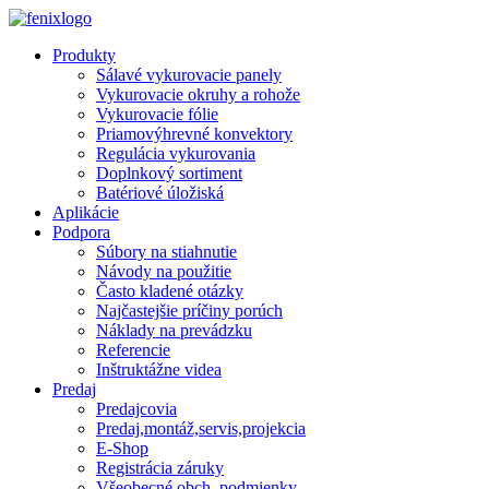
Skip to main content
Produkty
Sálavé vykurovacie panely
Vykurovacie okruhy a rohože
Vykurovacie fólie
Priamovýhrevné konvektory
Regulácia vykurovania
Doplnkový sortiment
Batériové úložiská
Aplikácie
Podpora
Súbory na stiahnutie
Návody na použitie
Často kladené otázky
Najčastejšie príčiny porúch
Náklady na prevádzku
Referencie
Inštruktážne videa
Predaj
Predajcovia
Predaj,montáž,servis,projekcia
E-Shop
Registrácia záruky
Všeobecné obch. podmienky