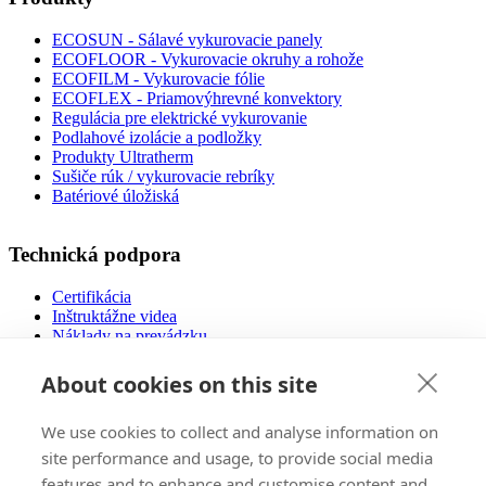
ECOSUN - Sálavé vykurovacie panely
ECOFLOOR - Vykurovacie okruhy a rohože
ECOFILM - Vykurovacie fólie
ECOFLEX - Priamovýhrevné konvektory
Regulácia pre elektrické vykurovanie
Podlahové izolácie a podložky
Produkty Ultratherm
Sušiče rúk / vykurovacie rebríky
Batériové úložiská
Technická podpora
Certifikácia
Inštruktážne videa
Náklady na prevádzku
Návody na použitie
Návrh podlahového vykurovania
About cookies on this site
Súbory na stiahnutie
Často kladené otázky
We use cookies to collect and analyse information on
Nízkoenergetické domy
site performance and usage, to provide social media
features and to enhance and customise content and