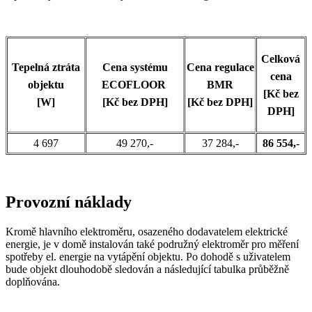
Celková
Tepelná ztráta
Cena systému
Cena regulace
cena
objektu
ECOFLOOR
BMR
[Kč bez
[W]
[Kč bez DPH]
[Kč bez DPH]
DPH]
4 697
49 270,-
37 284,-
86 554,-
Provozní náklady
Kromě hlavního elektroměru, osazeného dodavatelem elektrické
energie, je v domě instalován také podružný elektroměr pro měření
spotřeby el. energie na vytápění objektu. Po dohodě s uživatelem
bude objekt dlouhodobě sledován a následující tabulka průběžně
doplňována.