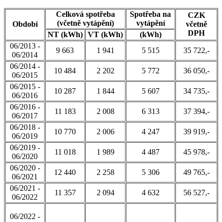
Celková spotřeba
Spotřeba na
CZK
(včetně vytápění)
vytápění
Období
včetně
DPH
NT (kWh)
VT (kWh)
(kWh)
06/2013 -
9 663
1 941
5 515
35 722,-
06/2014
06/2014 -
10 484
2 202
5 772
36 050,-
06/2015
06/2015 -
10 287
1 844
5 607
34 735,-
06/2016
06/2016 -
11 183
2 008
6 313
37 394,-
06/2017
06/2018 -
10 770
2 006
4 247
39 919,-
06/2019
06/2019 -
11 018
1 989
4 487
45 978,-
06/2020
06/2020 -
12 440
2 258
5 306
49 765,-
06/2021
06/2021 -
11 357
2 094
4 632
56 527,-
06/2022
06/2022 -