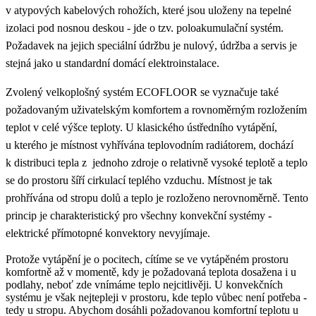
v atypových kabelových rohožích, které jsou uloženy na tepelné
izolaci pod nosnou deskou - jde o tzv. poloakumulační systém.
Požadavek na jejich speciální údržbu je nulový, údržba a servis je
stejná jako u standardní domácí elektroinstalace.
Zvolený velkoplošný systém ECOFLOOR se vyznačuje také
požadovaným uživatelským komfortem a rovnoměrným rozložením
teplot v celé výšce teploty. U klasického ústředního vytápění,
u kterého je místnost vyhřívána teplovodním radiátorem, dochází
k distribuci tepla z jednoho zdroje o relativně vysoké teplotě a teplo
se do prostoru šíří cirkulací teplého vzduchu. Místnost je tak
prohřívána od stropu dolů a teplo je rozloženo nerovnoměrně. Tento
princip je charakteristický pro všechny konvekční systémy -
elektrické přímotopné konvektory nevyjímaje.
Protože vytápění je o pocitech, cítíme se ve vytápěném prostoru
komfortně až v momentě, kdy je požadovaná teplota dosažena i u
podlahy, neboť zde vnímáme teplo nejcitlivěji. U konvekčních
systému je však nejtepleji v prostoru, kde teplo vůbec není potřeba -
tedy u stropu. Abychom dosáhli požadovanou komfortní teplotu u