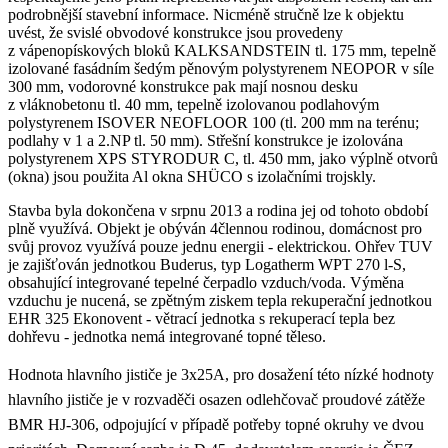
podrobnější stavební informace. Nicméně stručně lze k objektu
uvést, že svislé obvodové konstrukce jsou provedeny
z vápenopískových bloků KALKSANDSTEIN tl. 175 mm, tepelně
izolované fasádním šedým pěnovým polystyrenem NEOPOR v síle
300 mm, vodorovné konstrukce pak mají nosnou desku
z vláknobetonu tl. 40 mm, tepelně izolovanou podlahovým
polystyrenem ISOVER NEOFLOOR 100 (tl. 200 mm na terénu;
podlahy v 1 a 2.NP tl. 50 mm). Střešní konstrukce je izolována
polystyrenem XPS STYRODUR C, tl. 450 mm, jako výplně otvorů
(okna) jsou použita Al okna SHÜCO s izolačními trojskly.
Stavba byla dokončena v srpnu 2013 a rodina jej od tohoto období
plně využívá. Objekt je obýván 4člennou rodinou, domácnost pro
svůj provoz využívá pouze jednu energii - elektrickou. Ohřev TUV
je zajišťován jednotkou Buderus, typ Logatherm WPT 270 l-S,
obsahující integrované tepelné čerpadlo vzduch/voda. Výměna
vzduchu je nucená, se zpětným ziskem tepla rekuperační jednotkou
EHR 325 Ekonovent - větrací jednotka s rekuperací tepla bez
dohřevu - jednotka nemá integrované topné těleso.
Hodnota hlavního jističe je 3x25A, pro dosažení této nízké hodnoty
hlavního jističe je v rozvaděči osazen odlehčovač proudové zátěže
BMR HJ-306, odpojující v případě potřeby topné okruhy ve dvou