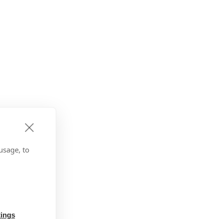
usage, to
tings