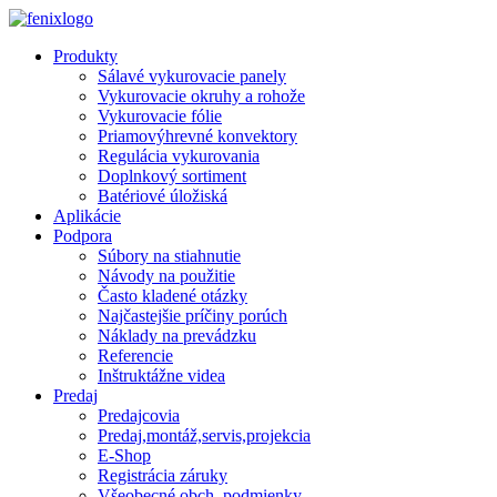
Skip to main content
Produkty
Sálavé vykurovacie panely
Vykurovacie okruhy a rohože
Vykurovacie fólie
Priamovýhrevné konvektory
Regulácia vykurovania
Doplnkový sortiment
Batériové úložiská
Aplikácie
Podpora
Súbory na stiahnutie
Návody na použitie
Často kladené otázky
Najčastejšie príčiny porúch
Náklady na prevádzku
Referencie
Inštruktážne videa
Predaj
Predajcovia
Predaj,montáž,servis,projekcia
E-Shop
Registrácia záruky
Všeobecné obch. podmienky