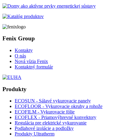
Fenix Group
Kontakty
O nás
Nová vízia Fenix
Kontaktný formulár
Produkty
ECOSUN - Sálavé vykurovacie panely
ECOFLOOR - Vykurovacie okruhy a rohože
ECOFILM - Vykurovacie fólie
ECOFLEX - Priamovýhrevné konvektory
Regulácia pre elektrické vykurovanie
Podlahové izolácie a podložky
Produkty Ultratherm