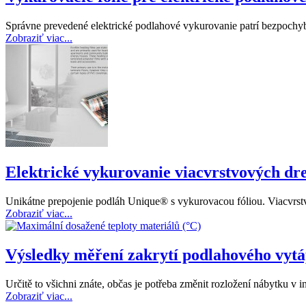
Správne prevedené elektrické podlahové vykurovanie patrí bezpochy
Zobraziť viac...
Elektrické vykurovanie viacvrstvových dr
Unikátne prepojenie podláh Unique® s vykurovacou fóliou. Viacvrst
Zobraziť viac...
Výsledky měření zakrytí podlahového vytá
Určitě to všichni znáte, občas je potřeba změnit rozložení nábytku v 
Zobraziť viac...