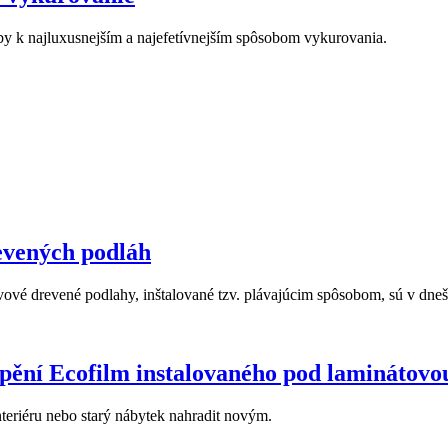
by k najluxusnejším a najefetívnejším spôsobom vykurovania.
evených podláh
vové drevené podlahy, inštalované tzv. plávajúcim spôsobom, sú v dn
pění Ecofilm instalovaného pod laminátovo
interiéru nebo starý nábytek nahradit novým.