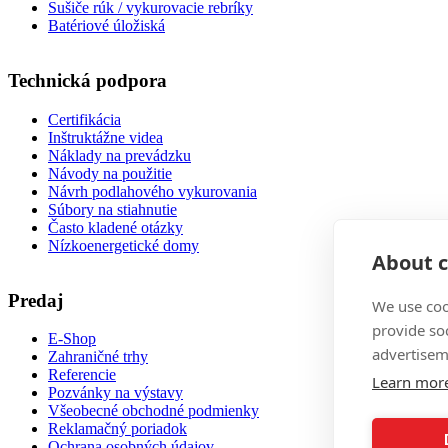
Sušiče rúk / vykurovacie rebríky
Batériové úložiská
Technická podpora
Certifikácia
Inštruktážne videa
Náklady na prevádzku
Návody na použitie
Návrh podlahového vykurovania
Súbory na stiahnutie
Často kladené otázky
Nízkoenergetické domy
About c
Predaj
We use coo
provide so
E-Shop
advertisem
Zahraničné trhy
Referencie
Learn mor
Pozvánky na výstavy
Všeobecné obchodné podmienky
Reklamačný poriadok
Ochrana osobných údajov