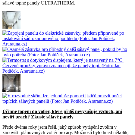
sálavé topné panely ULTRATHERM.
Účinné topení do voliér, které příliš nevysušuje vzduch, ani
nevíří prach? Zkuste sálavé panely
Přede dvěma roky jsem řešil, jaký způsob vytápění zvolím v
zimovišti plánovaných voliér pro ary. Možností bylo hned několik,