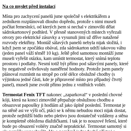
Na co myslet před instalací
Místa pro zachycení panelů jsme společně s elektrikářem a
zedníkem rozplánovali dlouho dopředu, protože s nimi museli
počítat řemeslníci, od kterých jsem si nechal v zimovišti dělat
sádrokartonový podhled. V přesně stanovených místech vyřezali
otvory pro elektrické zásuvky a vysunuli jimi už dříve natažené
rozvody elektřiny. Montáž sálavých panelů nebyla nijak složitá, i
když jsem se zpočátku obával, zda sádrokarton udrží takovou váhu
(jeden panel váží téměř 10 kg). Ještě před samotnou montáží jsme
museli vyřešit otázku, kam umístit termostat, který snímá teplotu
prostoru i podlahy. Nesmí totiž být přímo pod sálavými panely, které
by negativně ovlivňovaly naměřené hodnoty. Protože jsem panely
plánoval rozmístit na stropě po celé délce obslužné chodby (s
výjimkou jedné části, kde je připravené místo pro případný čtvrtý
panel), museli jsme zvolit přímo jednu z vnitřních voliér.
Termostat Fenix TFT
nakonec „zaparkoval“ v poslední chovné
kóji, která na konci zimoviště přepažuje obslužnou chodbu a
obsazovat papoušky ji hodlám až jako úplně poslední. Termostat je
na stěně asi ve výši očí, ptáci se k němu nebudou moci nijak dostat,
protože nejbližší bidlo nebo pletivo jsou dostatečně vzdáleny a stěna
je kompletně obložena dlaždičkami. I tak je to nouzové řešení, které
bude po obsazení voliéry značně nepraktické. Termostat samotný si