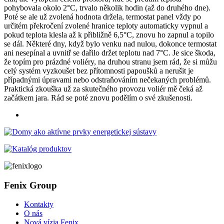
pohybovala okolo 2°C, trvalo několik hodin (až do druhého dne).
Poté se ale už zvolená hodnota držela, termostat panel vždy po
určitém překročení zvolené hranice teploty automaticky vypnul a
pokud teplota klesla až k přibližně 6,5°C, znovu ho zapnul a topilo
se dál. Některé dny, když bylo venku nad nulou, dokonce termostat
ani nesepínal a uvnitř se dařilo držet teplotu nad 7°C. Je sice škoda,
že topím pro prázdné voliéry, na druhou stranu jsem rád, že si můžu
celý systém vyzkoušet bez přítomnosti papoušků a nerušit je
případnými úpravami nebo odstraňováním nečekaných problémů.
Praktická zkouška už za skutečného provozu voliér mě čeká až
začátkem jara. Rád se poté znovu podělím o své zkušenosti.
Fenix Group
Kontakty
O nás
Nová vízia Fenix