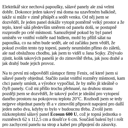
Elektrikář sice nechová papoušky, sálavé panely ale zná velmi
dobře. Dokonce jeden takový má doma na uzavřeném balkóně,
takže si může v zimě přitápět a sedět venku. Od něj jsem se
dozvěděl, že jeden panel dokáže vytopit poměrně velký prostor a že
teplo, které sálá především směrem od panelu dolů, se postupně
rozprostře po celé místnosti. Samozřejmě pokud by byl panel
umístěn ve vnitřní voliéře nad bidlem, mohl by příliš sálat na
papouška, co na něm bude sedět, ale od začátku jsem věděl, že
pokud zvolím tento typ topení, panely neumístím přímo do záletů,
ale nad obslužnou chodbu, jak jsem to viděl u Jana Sojky. Zbývalo
zjistit, kolik takových panelů je do zimoviště třeba, jak jsou drahé a
jak drahý bude jejich provoz.
Na to první mi odpověděl zástupce firmy Fenix, od které jsem si
sálavé panely objednal. Stačilo zaslat vnitřní rozměry místnosti, kam
chci panely umístit, a výrobce vypočítal, že by mělo jít ideálně o
čtyři panely. Což mi přišlo trochu přehnané, na druhou stranu
později jsem se dozvěděl, že takový počet je ideální pro vytopení
daného prostoru na pokojovou teplotu 20°C. Rozhodl jsem se tedy
nejprve objednat panely tři a v zimovišti připravit napojení pro další
jeden nebo dva, kdyby to bylo v budoucnu třeba. Zvolil jsem
nízkoteplotní sálavý panel
Ecosun 600 U
, což je topná jednotka o
rozměrech 62 x 112,5 cm a tloušťce 6 cm. Součástí balení byl i rošt
pro zachycení panelu na strop a kabel pro připojení do zásuvky.