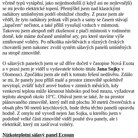
včetně typů vytápění, jako nejjednodušší (i když asi ne nejlevnější)
se mi jevilo elektrické topení. Přemýšlel jsem nad klasickými
radiátory umístěnými podél obslužné chodby. Z praxe jsem ale
věděl, že tyto radiátory jednak víří prach a samy se časem stávají
„lapačem“ nečistot, a také příliš vysušují vzduch v místnosti.
Takovou jsem alespoň měl zkušenost z ptačí místnosti v rodinném
domě, kde máme dočasně umístěné ary, pro které stavíme výše
zmiňované voliéry. Po několika návštěvách u různých českých
chovatelů jsem nakonec zvolil systém sálavých panelů umístěných
na stropě zimoviště.
O sálavých panelech jsem se už dříve dočetl v časopise Nová Exota
a v praxi jsem je viděl u vydavatele tohoto titulu
Jana Sojky
v
Olomouci. Zpočátku jsem ale měl k tomuto řešení nedůvěru. Zdálo
se mi, že panely jsou příliš malé a prostor zimoviště spolehlivě
nevytopí, zvlášť když arové budou v zimních měsících, kdy
venkovní teplota může klesnout hluboko pod bod mrazu, vyžadovat
teplotu alespoň okolo 10°C. Obával jsem se také, že na prostor
plánovaného zimoviště, který měl mít plochu 30 metrů čtverečních a
obsah přes 90 metrů krychlových, bude třeba těchto panelů opravdu
hodně. Z omylu mě vyvedl nejen Jan Sojka, u kterého jsem v
podobně velké části zimoviště viděl pouhé dva panely, ale i
elektrikář, který mi zasíťoval voliéry.
Nízkoteplotní sálavý panel Ecosun