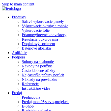
Skip to main content
Produkty
Sálavé vykurovacie panely
Vykurovacie okruhy a rohože
Vykurovacie fólie
Priamovýhrevné konvektory
Regulácia vykurovania
Doplnkový sortiment
Batériové úložiská
Aplikácie
Podpora
Súbory na stiahnutie
Návody na použitie
Často kladené otázky
Najčastejšie príčiny porúch
Náklady na prevádzku
Referencie
Inštruktážne videa
Predaj
Predajcovia
Predaj,montáž,servis,projekcia
E-Shop
Registrácia záruky