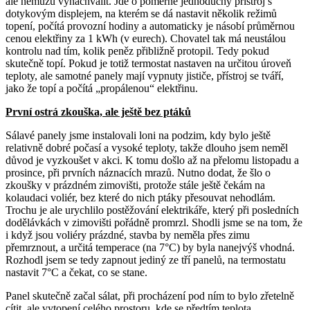
ale nemůžu vynachválit. Jde o poměrně jednoduchý přístroj s
dotykovým displejem, na kterém se dá nastavit několik režimů
topení, počítá provozní hodiny a automaticky je násobí průměrnou
cenou elektřiny za 1 kWh (v eurech). Chovatel tak má neustálou
kontrolu nad tím, kolik peněz přibližně protopil. Tedy pokud
skutečně topí. Pokud je totiž termostat nastaven na určitou úroveň
teploty, ale samotné panely mají vypnuty jističe, přístroj se tváří,
jako že topí a počítá „propálenou“ elektřinu.
První ostrá zkouška, ale ještě bez ptáků
Sálavé panely jsme instalovali loni na podzim, kdy bylo ještě
relativně dobré počasí a vysoké teploty, takže dlouho jsem neměl
důvod je vyzkoušet v akci. K tomu došlo až na přelomu listopadu a
prosince, při prvních náznacích mrazů. Nutno dodat, že šlo o
zkoušky v prázdném zimovišti, protože stále ještě čekám na
kolaudaci voliér, bez které do nich ptáky přesouvat nehodlám.
Trochu je ale urychlilo postěžování elektrikáře, který při posledních
dodělávkách v zimovišti pořádně promrzl. Shodli jsme se na tom, že
i když jsou voliéry prázdné, stavba by neměla přes zimu
přemrznout, a určitá temperace (na 7°C) by byla nanejvýš vhodná.
Rozhodl jsem se tedy zapnout jediný ze tří panelů, na termostatu
nastavit 7°C a čekat, co se stane.
Panel skutečně začal sálat, při procházení pod ním to bylo zřetelně
cítit, ale vytopení celého prostoru, kde se předtím teplota