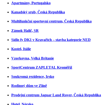
Apartmány, Portugalsko
Kanadský srub, Česká Republika
Multifunkční sportovní centrum, Česká Republika
Zámok Halič, SR
Sídlo fy DK1 v Kravařích – stavba kategorie NED
Kostel, Itálie
Vzorkovna, Velká Britanie
SportCentrum ZAPLETAL Kroměříž
Soukromá rezidence, Irsko
Rodinný dům ve Zlíně
Prodejní centrum Jaguar Land Rover, Česká Republika
Hotel, Nórsko