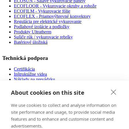
ECOSUN - Sálavé vykurovacie panely
ECOFLOOR - Vykurovacie okruhy a rohože
ECOFILM - Vykurovacie fólie
ECOFLEX - Priamovýhrevné konvektory
Regulácia pre elektrické vykurovanie
Podlahové izolácie a podložky
Produkty Ultratherm
Sušiče rúk / vykurovacie rebríky
Batériové úložiská
Technická podpora
Certifikácia
Inštruktážne videa
Náklady na prevádzku
Návody na použitie
Návrh podlahového vykurovania
About cookies on this site
Súbory na stiahnutie
Často kladené otázky
We use cookies to collect and analyse information on
Nízkoenergetické domy
site performance and usage, to provide social media
features and to enhance and customise content and
Predaj
advertisements.