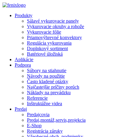
Skip to main content
Produkty
Sálavé vykurovacie panely
Vykurovacie okruhy a rohože
Vykurovacie fólie
Priamovýhrevné konvektory
Regulácia vykurovania
Doplnkový sortiment
Batériové úložiská
Aplikácie
Podpora
Súbory na stiahnutie
Návody na použitie
Často kladené otázky
Najčastejšie príčiny porúch
Náklady na prevádzku
Referencie
Inštruktážne videa
Predaj
Predajcovia
Predaj,montáž,servis,projekcia
E-Shop
Registrácia záruky
Všeobecné obch. podmienky