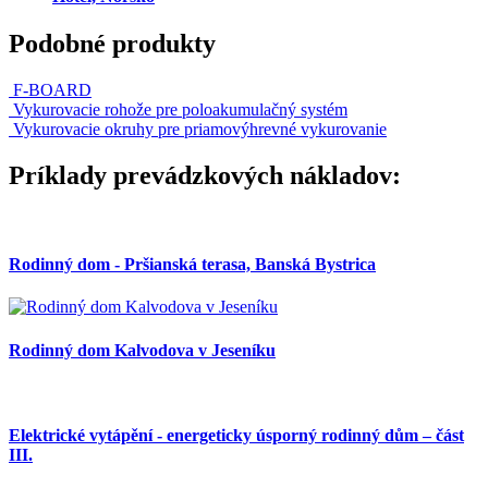
Podobné produkty
F-BOARD
Vykurovacie rohože pre poloakumulačný systém
Vykurovacie okruhy pre priamovýhrevné vykurovanie
Príklady prevádzkových nákladov:
Rodinný dom - Pršianská terasa, Banská Bystrica
Rodinný dom Kalvodova v Jeseníku
Elektrické vytápění - energeticky úsporný rodinný dům – část
III.