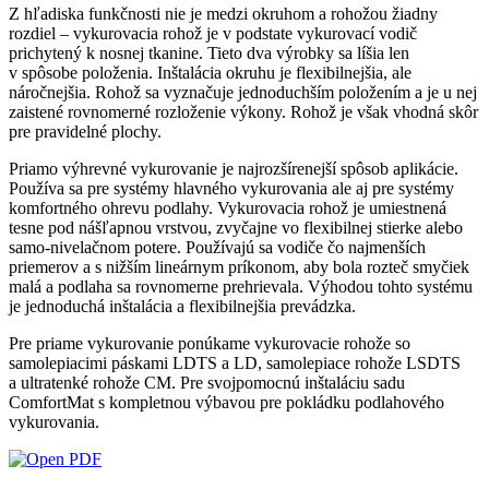
Z hľadiska funkčnosti nie je medzi okruhom a rohožou žiadny
rozdiel – vykurovacia rohož je v podstate vykurovací vodič
prichytený k nosnej tkanine. Tieto dva výrobky sa líšia len
v spôsobe položenia. Inštalácia okruhu je flexibilnejšia, ale
náročnejšia. Rohož sa vyznačuje jednoduchším položením a je u nej
zaistené rovnomerné rozloženie výkony. Rohož je však vhodná skôr
pre pravidelné plochy.
Priamo výhrevné vykurovanie je najrozšírenejší spôsob aplikácie.
Používa sa pre systémy hlavného vykurovania ale aj pre systémy
komfortného ohrevu podlahy. Vykurovacia rohož je umiestnená
tesne pod nášľapnou vrstvou, zvyčajne vo flexibilnej stierke alebo
samo-nivelačnom potere. Používajú sa vodiče čo najmenších
priemerov a s nižším lineárnym príkonom, aby bola rozteč smyčiek
malá a podlaha sa rovnomerne prehrievala. Výhodou tohto systému
je jednoduchá inštalácia a flexibilnejšia prevádzka.
Pre priame vykurovanie ponúkame vykurovacie rohože so
samolepiacimi páskami LDTS a LD, samolepiace rohože LSDTS
a ultratenké rohože CM. Pre svojpomocnú inštaláciu sadu
ComfortMat s kompletnou výbavou pre pokládku podlahového
vykurovania.