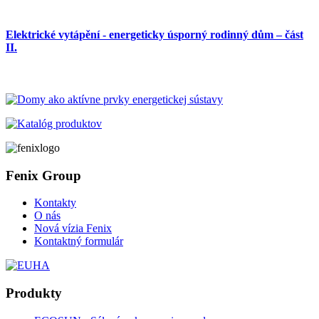
Elektrické vytápění - energeticky úsporný rodinný dům – část
II.
Fenix Group
Kontakty
O nás
Nová vízia Fenix
Kontaktný formulár
Produkty