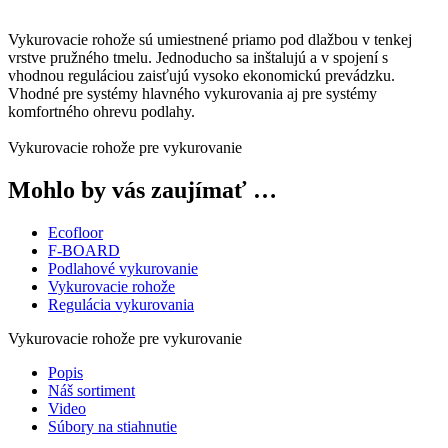
Vykurovacie rohože sú umiestnené priamo pod dlažbou v tenkej
vrstve pružného tmelu. Jednoducho sa inštalujú a v spojení s
vhodnou reguláciou zaisťujú vysoko ekonomickú prevádzku.
Vhodné pre systémy hlavného vykurovania aj pre systémy
komfortného ohrevu podlahy.
Vykurovacie rohože pre vykurovanie
Mohlo by vás zaujímať …
Ecofloor
F-BOARD
Podlahové vykurovanie
Vykurovacie rohože
Regulácia vykurovania
Vykurovacie rohože pre vykurovanie
Popis
Náš sortiment
Video
Súbory na stiahnutie