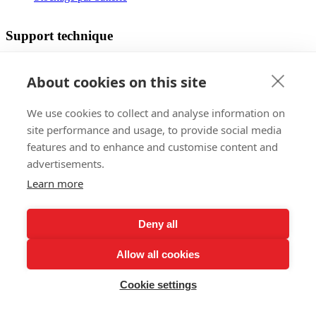
Support technique
Concepteur de chauffage par le sol
Coût de l'opération
About cookies on this site
Des manuels
FaQ
We use cookies to collect and analyse information on
Fichiers à télécharger
Les certificats
site performance and usage, to provide social media
Vidéo du processus d'assemblage
features and to enhance and customise content and
advertisements.
Vente
Learn more
Marchés étrangers
Références
Deny all
Invitation au l'exposition
Procédure de réclamation
Allow all cookies
Enregistrement garantie à vie …
Politique de confidentialité
Abonnez-vous à la newsletter
Cookie settings
Updated: 31. 7. 2026 10:24:58 © 2026 FENIX