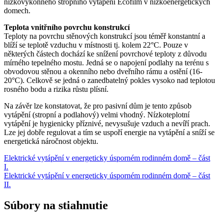
nízkovýkonného stropního vytápění Ecofilm v nízkoenergetických
domech.
Teplota vnitřního povrchu konstrukcí
Teploty na povrchu stěnových konstrukcí jsou téměř konstantní a
blíží se teplotě vzduchu v místnosti tj. kolem 22°C. Pouze v
některých částech dochází ke snížení povrchové teploty z důvodu
mírného tepelného mostu. Jedná se o napojení podlahy na terénu s
obvodovou stěnou a okenního nebo dveřního rámu a ostění (16-
20°C). Celkově se jedná o zanedbatelný pokles vysoko nad teplotou
rosného bodu a rizika růstu plísní.
Na závěr lze konstatovat, že pro pasivní dům je tento způsob
vytápění (stropní a podlahový) velmi vhodný. Nízkoteplotní
vytápění je hygienicky příznivé, nevysušuje vzduch a nevíří prach.
Lze jej dobře regulovat a tím se uspoří energie na vytápění a sníží se
energetická náročnost objektu.
Elektrické vytápění v energeticky úsporném rodinném domě – část
I.
Elektrické vytápění v energeticky úsporném rodinném domě – část
II.
Súbory na stiahnutie