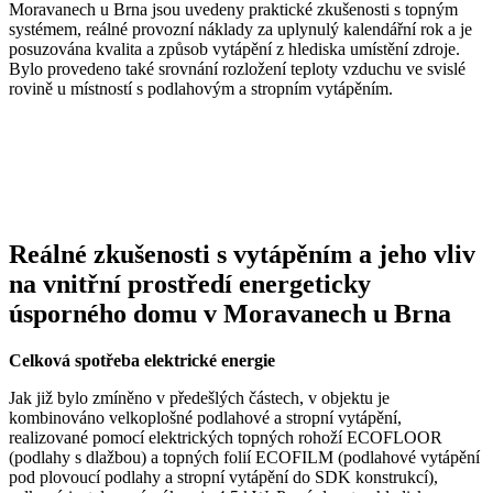
Moravanech u Brna jsou uvedeny praktické zkušenosti s topným
systémem, reálné provozní náklady za uplynulý kalendářní rok a je
posuzována kvalita a způsob vytápění z hlediska umístění zdroje.
Bylo provedeno také srovnání rozložení teploty vzduchu ve svislé
rovině u místností s podlahovým a stropním vytápěním.
Reálné zkušenosti s vytápěním a jeho vliv
na vnitřní prostředí energeticky
úsporného domu v Moravanech u Brna
Celková spotřeba elektrické energie
Jak již bylo zmíněno v předešlých částech, v objektu je
kombinováno velkoplošné podlahové a stropní vytápění,
realizované pomocí elektrických topných rohoží ECOFLOOR
(podlahy s dlažbou) a topných folií ECOFILM (podlahové vytápění
pod plovoucí podlahy a stropní vytápění do SDK konstrukcí),