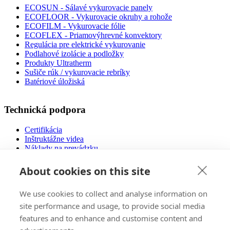
ECOSUN - Sálavé vykurovacie panely
ECOFLOOR - Vykurovacie okruhy a rohože
ECOFILM - Vykurovacie fólie
ECOFLEX - Priamovýhrevné konvektory
Regulácia pre elektrické vykurovanie
Podlahové izolácie a podložky
Produkty Ultratherm
Sušiče rúk / vykurovacie rebríky
Batériové úložiská
Technická podpora
Certifikácia
Inštruktážne videa
Náklady na prevádzku
Návody na použitie
Návrh podlahového vykurovania
About cookies on this site
Súbory na stiahnutie
Často kladené otázky
We use cookies to collect and analyse information on
Nízkoenergetické domy
site performance and usage, to provide social media
features and to enhance and customise content and
Predaj