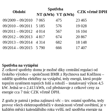
Spotřeba
Období
CZK včetně DPH
NT (kWh)
VT (kWh)
09/2009
–
09/2010
7 065
475
23 465
09/2010 – 09/2011
5 185
576
19 028
09/2011 – 09/2012
4 014
567
16 104
09/2012 – 09/2013
4 817
674
20 867
09/2013 – 09/2014
4 314
682
18 148
09/2014 – 09/2015
5 790
666
17 407
Spotřeba na vytápění
Z celkové spotřeby domu je možné díky centrální regulaci od
českého výrobce – společnosti BMR z Rychnova nad Kněžnou –
oddělit spotřebu elektřiny na vytápění, tedy energii, která projde
topným systémem topných folií a rohoží – instalovaný výkon 4,5
kW. Jedná se o 2.413 kWh, což představuje z celkové ceny za
energie cca 7 tisíc CZK včetně DPH.
Z grafu je patrná i jedna zajímavá věc – tzv. ostatní spotřeba, tedy
provoz všech elektrospotřebičů v domácnosti včetně osvětlení, je v
každém měsíci kalendářního roku vyšší, než spotřeba energie na