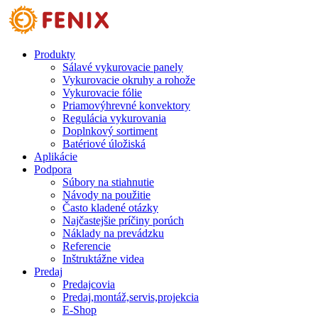
Skip to main content
Produkty
Sálavé vykurovacie panely
Vykurovacie okruhy a rohože
Vykurovacie fólie
Priamovýhrevné konvektory
Regulácia vykurovania
Doplnkový sortiment
Batériové úložiská
Aplikácie
Podpora
Súbory na stiahnutie
Návody na použitie
Často kladené otázky
Najčastejšie príčiny porúch
Náklady na prevádzku
Referencie
Inštruktážne videa
Predaj
Predajcovia
Predaj,montáž,servis,projekcia
E-Shop