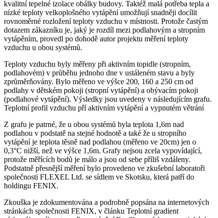
kvalitní tepelné izolace obálky budovy. Taktéž malá potřeba tepla a
nízké teploty velkoplošného vytápění umožňují snadněji docílit
rovnoměrné rozložení teploty vzduchu v místnosti. Protože častým
dotazem zákazníku je, jaký je rozdíl mezi podlahovým a stropním
vytápěním, provedl po dohodě autor projektu měření teploty
vzduchu u obou systémů.
Teploty vzduchu byly měřeny při aktivním topidle (stropním,
podlahovém) v průběhu jednoho dne v ustáleném stavu a byly
zprůměrňovány. Bylo měřeno ve výšce 200, 160 a 250 cm od
podlahy v dětském pokoji (stropní vytápění) a obývacím pokoji
(podlahové vytápění). Výsledky jsou uvedeny v následujícím grafu.
Teplotní profil vzduchu pří aktivním vytápění a vypnutém větrání
Z grafu je patrné, že u obou systémů byla teplota 1,6m nad
podlahou v podstatě na stejné hodnotě a také že u stropního
vytápění je teplota těsně nad podlahou (měřeno ve 20cm) jen o
0,3°C nižší, než ve výšce 1,6m. Grafy nejsou zcela vypovídající,
protože měřících bodů je málo a jsou od sebe příliš vzdáleny.
Podstatně přesnější měření bylo provedeno ve zkušební laboratoři
společnosti FLEXEL Ltd. se sídlem ve Skotsku, která patří do
holdingu FENIX.
Zkouška je zdokumentována a podrobně popsána na internetových
stránkách společnosti FENIX, v článku Teplotní gradient