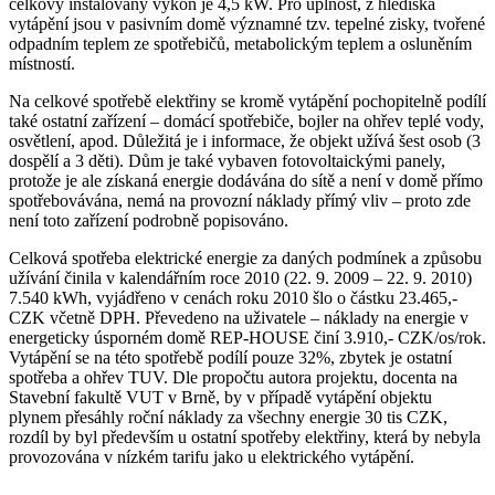
celkový instalovaný výkon je 4,5 kW. Pro úplnost, z hlediska
vytápění jsou v pasivním domě významné tzv. tepelné zisky, tvořené
odpadním teplem ze spotřebičů, metabolickým teplem a osluněním
místností.
Na celkové spotřebě elektřiny se kromě vytápění pochopitelně podílí
také ostatní zařízení – domácí spotřebiče, bojler na ohřev teplé vody,
osvětlení, apod. Důležitá je i informace, že objekt užívá šest osob (3
dospělí a 3 děti). Dům je také vybaven fotovoltaickými panely,
protože je ale získaná energie dodávána do sítě a není v domě přímo
spotřebovávána, nemá na provozní náklady přímý vliv – proto zde
není toto zařízení podrobně popisováno.
Celková spotřeba elektrické energie za daných podmínek a způsobu
užívání činila v kalendářním roce 2010 (22. 9. 2009 – 22. 9. 2010)
7.540 kWh, vyjádřeno v cenách roku 2010 šlo o částku 23.465,-
CZK včetně DPH. Převedeno na uživatele – náklady na energie v
energeticky úsporném domě REP-HOUSE činí 3.910,- CZK/os/rok.
Vytápění se na této spotřebě podílí pouze 32%, zbytek je ostatní
spotřeba a ohřev TUV. Dle propočtu autora projektu, docenta na
Stavební fakultě VUT v Brně, by v případě vytápění objektu
plynem přesáhly roční náklady za všechny energie 30 tis CZK,
rozdíl by byl především u ostatní spotřeby elektřiny, která by nebyla
provozována v nízkém tarifu jako u elektrického vytápění.