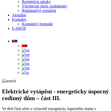
Registrácia záruky
Všeobecné obch. podmienky
Reklamačný poriadok
Aktuálne
Kontakty
Kontaktný formulár
E-SHOP
Elektrické vytápění - energeticky úsporný
rodinný dům – část III.
Ve třetí části série o výstavbě energeticky úsporného domu v