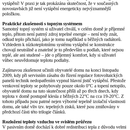
vytápění! V praxi je tak prokázána skutečnost, že v současných
novostavbách již není vytápění energeticky nejvýznamnější
položkou.
Praktické zkušenosti s topným systémem
Samotný topný systém si uživatel chválí, v celém domě je příjemné
teplo, přitom není patrný zdroj tepelné energie – není tedy znát,
odkud teplo přichází, jako je tomu například u běžných radiátorů.
Vzhledem k nízkoteplotnímu systému vytápění se konstrukce
chovají neutrálně a znatelné je to především u podlah, které nejsou
teplé, ale ani studené – jde o příjemný komfort, kdy si uživatel
vůbec neuvědomuje teplotu podlahy.
Zajímavou zkušenost učinili obyvatelé domu na konci listopadu
2009, kdy při servisním zásahu do řízení regulace fotovoltaických
panelů technik nedopatřením vypnul hlavní jistič vytápění. Přestože
venkovní teploty se pohybovaly pouze okolo 0°C a topení netopilo,
obyvatelé domu na tuto skutečnost přišli až po třech dnech, kdy
teplota v domě postupně klesla z běžných 22°C na cca 19-20°C. Z
tohoto případu jsou patrné nejen výborné tepelně izolační vlastnosti
domu, ale také vliv tzv. tepelných zisků, které jsou zmiňovány v
předchozí části této trilogie článků.
Rozložení teploty vzduchu ve svislém průřezu
V pasivním domě dochází k dobré redistribuci tepla z důvodu velmi