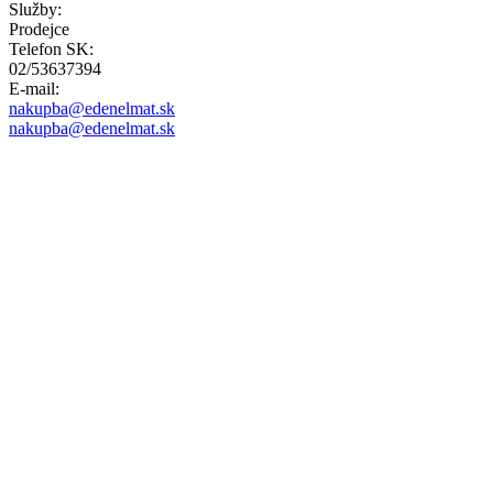
Služby:
Prodejce
Telefon SK:
02/53637394
E-mail:
nakupba@edenelmat.sk
nakupba@edenelmat.sk