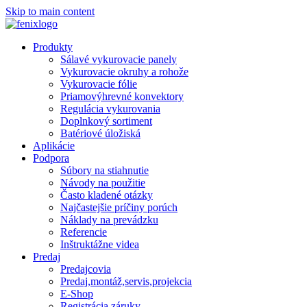
Skip to main content
Produkty
Sálavé vykurovacie panely
Vykurovacie okruhy a rohože
Vykurovacie fólie
Priamovýhrevné konvektory
Regulácia vykurovania
Doplnkový sortiment
Batériové úložiská
Aplikácie
Podpora
Súbory na stiahnutie
Návody na použitie
Často kladené otázky
Najčastejšie príčiny porúch
Náklady na prevádzku
Referencie
Inštruktážne videa
Predaj
Predajcovia
Predaj,montáž,servis,projekcia
E-Shop
Registrácia záruky