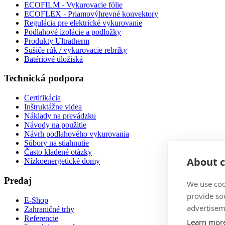
ECOFILM - Vykurovacie fólie
ECOFLEX - Priamovýhrevné konvektory
Regulácia pre elektrické vykurovanie
Podlahové izolácie a podložky
Produkty Ultratherm
Sušiče rúk / vykurovacie rebríky
Batériové úložiská
Technická podpora
Certifikácia
Inštruktážne videa
Náklady na prevádzku
Návody na použitie
Návrh podlahového vykurovania
Súbory na stiahnutie
Často kladené otázky
About c
Nízkoenergetické domy
Predaj
We use coo
provide so
E-Shop
advertisem
Zahraničné trhy
Referencie
Learn mor