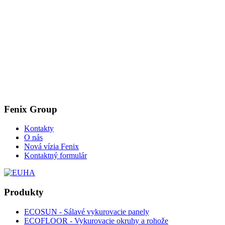
Fenix Group
Kontakty
O nás
Nová vízia Fenix
Kontaktný formulár
Produkty
ECOSUN - Sálavé vykurovacie panely
ECOFLOOR - Vykurovacie okruhy a rohože