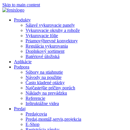
Skip to main content
Produkty
Sálavé vykurovacie panely
Vykurovacie okruhy a rohože
Vykurovacie fólie
Priamovýhrevné konvektory
Regulácia vykurovania
Doplnkový sortiment
Batériové úložiská
Aplikácie
Podpora
Súbory na stiahnutie
Návody na použitie
Často kladené otázky
Najčastejšie príčiny porúch
Náklady na prevádzku
Referencie
Inštruktážne videa
Predaj
Predajcovia
Predaj,montáž,servis,projekcia
E-Shop
Registrácia záruky