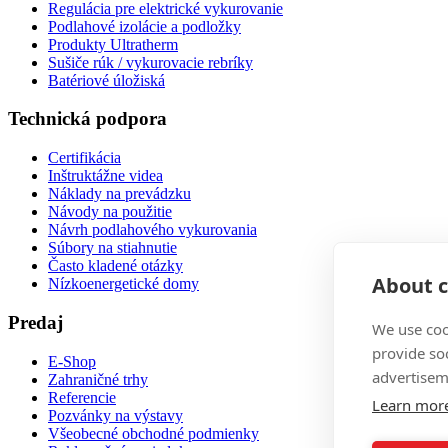
Regulácia pre elektrické vykurovanie
Podlahové izolácie a podložky
Produkty Ultratherm
Sušiče rúk / vykurovacie rebríky
Batériové úložiská
Technická podpora
Certifikácia
Inštruktážne videa
Náklady na prevádzku
Návody na použitie
Návrh podlahového vykurovania
Súbory na stiahnutie
Často kladené otázky
About c
Nízkoenergetické domy
Predaj
We use coo
provide so
E-Shop
advertisem
Zahraničné trhy
Referencie
Learn mor
Pozvánky na výstavy
Všeobecné obchodné podmienky