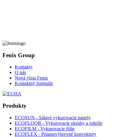
Fenix Group
Kontakty
O nás
Nová vízia Fenix
Kontaktný formulár
Produkty
ECOSUN - Sálavé vykurovacie panely
ECOFLOOR - Vykurovacie okruhy a rohože
ECOFILM - Vykurovacie fólie
ECOFLEX - Priamovýhrevné konvektory