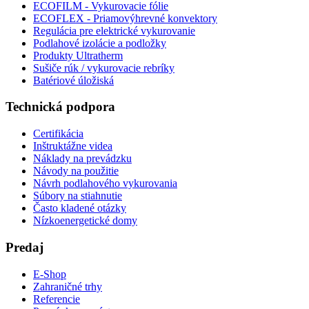
ECOFILM - Vykurovacie fólie
ECOFLEX - Priamovýhrevné konvektory
Regulácia pre elektrické vykurovanie
Podlahové izolácie a podložky
Produkty Ultratherm
Sušiče rúk / vykurovacie rebríky
Batériové úložiská
Technická podpora
Certifikácia
Inštruktážne videa
Náklady na prevádzku
Návody na použitie
Návrh podlahového vykurovania
Súbory na stiahnutie
Často kladené otázky
Nízkoenergetické domy
Predaj
E-Shop
Zahraničné trhy
Referencie