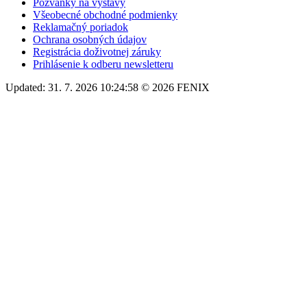
Pozvánky na výstavy
Všeobecné obchodné podmienky
Reklamačný poriadok
Ochrana osobných údajov
Registrácia doživotnej záruky
Prihlásenie k odberu newsletteru
Updated: 31. 7. 2026 10:24:58 © 2026 FENIX