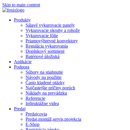
Skip to main content
Produkty
Sálavé vykurovacie panely
Vykurovacie okruhy a rohože
Vykurovacie fólie
Priamovýhrevné konvektory
Regulácia vykurovania
Doplnkový sortiment
Batériové úložiská
Aplikácie
Podpora
Súbory na stiahnutie
Návody na použitie
Často kladené otázky
Najčastejšie príčiny porúch
Náklady na prevádzku
Referencie
Inštruktážne videa
Predaj
Predajcovia
Predaj,montáž,servis,projekcia
E-Shop
Registrácia záruky