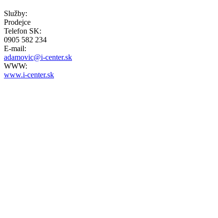
Služby:
Prodejce
Telefon SK:
0905 582 234
E-mail:
adamovic@i-center.sk
WWW:
www.i-center.sk