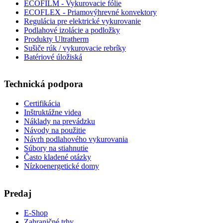
ECOFILM - Vykurovacie fólie
ECOFLEX - Priamovýhrevné konvektory
Regulácia pre elektrické vykurovanie
Podlahové izolácie a podložky
Produkty Ultratherm
Sušiče rúk / vykurovacie rebríky
Batériové úložiská
Technická podpora
Certifikácia
Inštruktážne videa
Náklady na prevádzku
Návody na použitie
Návrh podlahového vykurovania
Súbory na stiahnutie
Často kladené otázky
Nízkoenergetické domy
Predaj
E-Shop
Zahraničné trhy