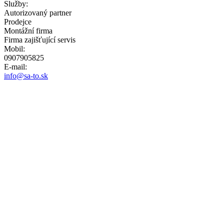
Služby:
Autorizovaný partner
Prodejce
Montážní firma
Firma zajišťující servis
Mobil:
0907905825
E-mail:
info@sa-to.sk