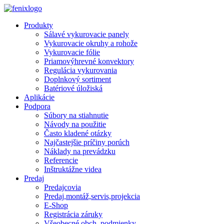
Skip to main content
Produkty
Sálavé vykurovacie panely
Vykurovacie okruhy a rohože
Vykurovacie fólie
Priamovýhrevné konvektory
Regulácia vykurovania
Doplnkový sortiment
Batériové úložiská
Aplikácie
Podpora
Súbory na stiahnutie
Návody na použitie
Často kladené otázky
Najčastejšie príčiny porúch
Náklady na prevádzku
Referencie
Inštruktážne videa
Predaj
Predajcovia
Predaj,montáž,servis,projekcia
E-Shop
Registrácia záruky
Všeobecné obch. podmienky