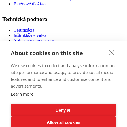
Batériové úložiská
Technická podpora
Certifikácia
Inštruktážne videa
Náklady na prevádzku
Návody na použitie
Návrh podlahového vykurovania
About cookies on this site
Súbory na stiahnutie
Často kladené otázky
We use cookies to collect and analyse information on
Nízkoenergetické domy
site performance and usage, to provide social media
features and to enhance and customise content and
Predaj
advertisements.
E-Shop
Learn more
Zahraničné trhy
Referencie
Pozvánky na výstavy
Deny all
Všeobecné obchodné podmienky
Reklamačný poriadok
Allow all cookies
Ochrana osobných údajov