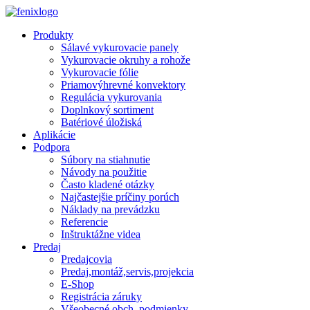
Skip to main content
Produkty
Sálavé vykurovacie panely
Vykurovacie okruhy a rohože
Vykurovacie fólie
Priamovýhrevné konvektory
Regulácia vykurovania
Doplnkový sortiment
Batériové úložiská
Aplikácie
Podpora
Súbory na stiahnutie
Návody na použitie
Často kladené otázky
Najčastejšie príčiny porúch
Náklady na prevádzku
Referencie
Inštruktážne videa
Predaj
Predajcovia
Predaj,montáž,servis,projekcia
E-Shop
Registrácia záruky
Všeobecné obch. podmienky