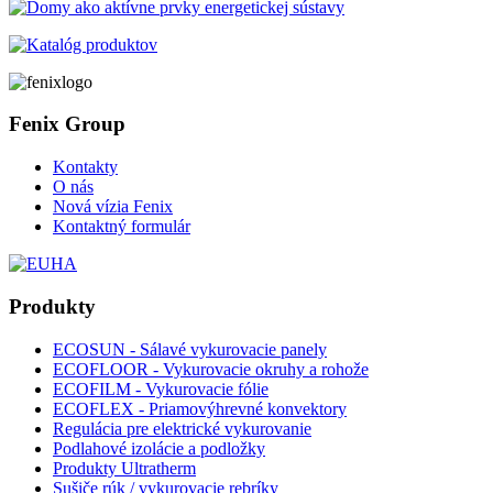
Fenix Group
Kontakty
O nás
Nová vízia Fenix
Kontaktný formulár
Produkty
ECOSUN - Sálavé vykurovacie panely
ECOFLOOR - Vykurovacie okruhy a rohože
ECOFILM - Vykurovacie fólie
ECOFLEX - Priamovýhrevné konvektory
Regulácia pre elektrické vykurovanie
Podlahové izolácie a podložky
Produkty Ultratherm
Sušiče rúk / vykurovacie rebríky