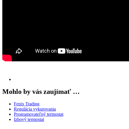
Mohlo by vás zaujímať …
Fenix Trading
Regulácia vykurovania
Programovateľný termostat
Izbový termostat