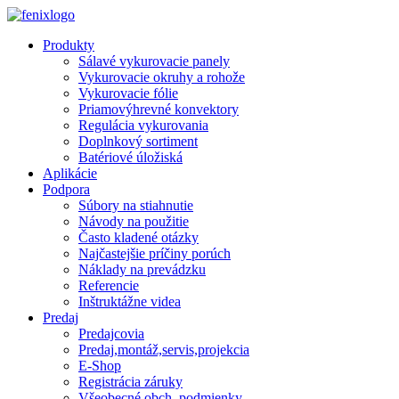
Skip to main content
Produkty
Sálavé vykurovacie panely
Vykurovacie okruhy a rohože
Vykurovacie fólie
Priamovýhrevné konvektory
Regulácia vykurovania
Doplnkový sortiment
Batériové úložiská
Aplikácie
Podpora
Súbory na stiahnutie
Návody na použitie
Často kladené otázky
Najčastejšie príčiny porúch
Náklady na prevádzku
Referencie
Inštruktážne videa
Predaj
Predajcovia
Predaj,montáž,servis,projekcia
E-Shop
Registrácia záruky
Všeobecné obch. podmienky