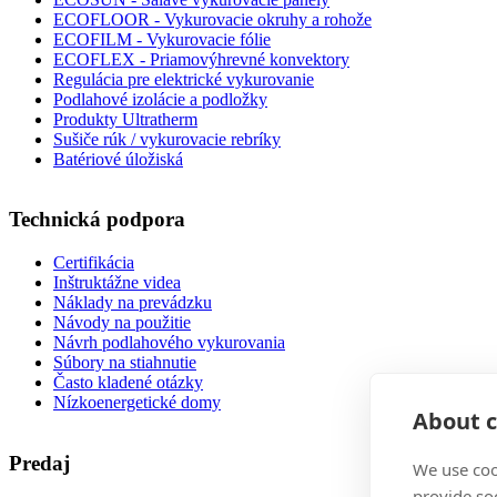
ECOFLOOR - Vykurovacie okruhy a rohože
ECOFILM - Vykurovacie fólie
ECOFLEX - Priamovýhrevné konvektory
Regulácia pre elektrické vykurovanie
Podlahové izolácie a podložky
Produkty Ultratherm
Sušiče rúk / vykurovacie rebríky
Batériové úložiská
Technická podpora
Certifikácia
Inštruktážne videa
Náklady na prevádzku
Návody na použitie
Návrh podlahového vykurovania
Súbory na stiahnutie
Často kladené otázky
Nízkoenergetické domy
About c
Predaj
We use coo
provide so