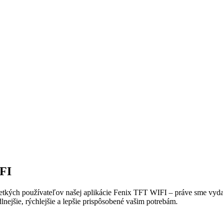
IFI
etkých používateľov našej aplikácie Fenix TFT WIFI – práve sme vydal
lnejšie, rýchlejšie a lepšie prispôsobené vašim potrebám.