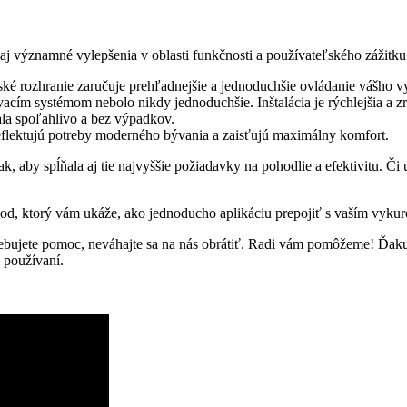
 aj významné vylepšenia v oblasti funkčnosti a používateľského zážitku
é rozhranie zaručuje prehľadnejšie a jednoduchšie ovládanie vášho v
vacím systémom nebolo nikdy jednoduchšie. Inštalácia je rýchlejšia a z
ala spoľahlivo a bez výpadkov.
reflektujú potreby moderného bývania a zaisťujú maximálny komfort.
, aby spĺňala aj tie najvyššie požiadavky na pohodlie a efektivitu. Či 
ávod, ktorý vám ukáže, ako jednoducho aplikáciu prepojiť s vaším vykur
ebujete pomoc, neváhajte sa na nás obrátiť. Radi vám pomôžeme! Ďakuj
 používaní.