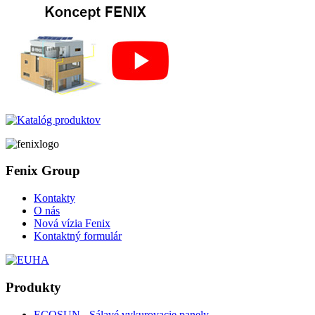
Fenix Group
Kontakty
O nás
Nová vízia Fenix
Kontaktný formulár
Produkty
ECOSUN - Sálavé vykurovacie panely