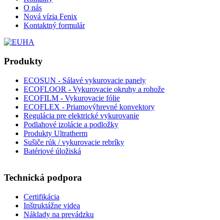
O nás
Nová vízia Fenix
Kontaktný formulár
Produkty
ECOSUN - Sálavé vykurovacie panely
ECOFLOOR - Vykurovacie okruhy a rohože
ECOFILM - Vykurovacie fólie
ECOFLEX - Priamovýhrevné konvektory
Regulácia pre elektrické vykurovanie
Podlahové izolácie a podložky
Produkty Ultratherm
Sušiče rúk / vykurovacie rebríky
Batériové úložiská
Technická podpora
Certifikácia
Inštruktážne videa
Náklady na prevádzku