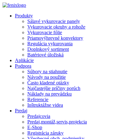
Skip to main content
Produkty
Sálavé vykurovacie panely
Vykurovacie okruhy a rohože
Vykurovacie fólie
Priamovýhrevné konvektory
Regulácia vykurovania
Doplnkový sortiment
Batériové úložiská
Aplikácie
Podpora
Súbory na stiahnutie
Návody na použitie
Často kladené otázky
Najčastejšie príčiny porúch
Náklady na prevádzku
Referencie
Inštruktážne videa
Predaj
Predajcovia
Predaj,montáž,servis,projekcia
E-Shop
Registrácia záruky
Všeobecné obch. podmienky