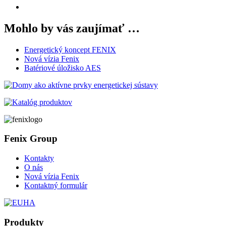
Mohlo by vás zaujímať …
Energetický koncept FENIX
Nová vízia Fenix
Batériové úložisko AES
Fenix Group
Kontakty
O nás
Nová vízia Fenix
Kontaktný formulár
Produkty