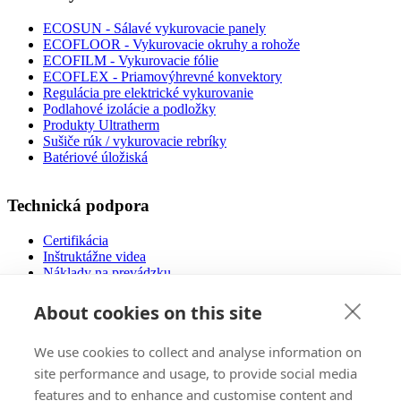
ECOSUN - Sálavé vykurovacie panely
ECOFLOOR - Vykurovacie okruhy a rohože
ECOFILM - Vykurovacie fólie
ECOFLEX - Priamovýhrevné konvektory
Regulácia pre elektrické vykurovanie
Podlahové izolácie a podložky
Produkty Ultratherm
Sušiče rúk / vykurovacie rebríky
Batériové úložiská
Technická podpora
Certifikácia
Inštruktážne videa
Náklady na prevádzku
Návody na použitie
Návrh podlahového vykurovania
About cookies on this site
Súbory na stiahnutie
Často kladené otázky
We use cookies to collect and analyse information on
Nízkoenergetické domy
site performance and usage, to provide social media
features and to enhance and customise content and