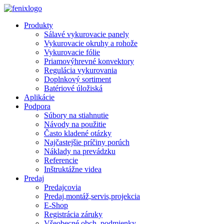
Skip to main content
Produkty
Sálavé vykurovacie panely
Vykurovacie okruhy a rohože
Vykurovacie fólie
Priamovýhrevné konvektory
Regulácia vykurovania
Doplnkový sortiment
Batériové úložiská
Aplikácie
Podpora
Súbory na stiahnutie
Návody na použitie
Často kladené otázky
Najčastejšie príčiny porúch
Náklady na prevádzku
Referencie
Inštruktážne videa
Predaj
Predajcovia
Predaj,montáž,servis,projekcia
E-Shop
Registrácia záruky
Všeobecné obch. podmienky