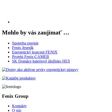
Mohlo by vás zaujímať …
Spotreba energie
Fenix Jeseník
Energetický koncept FENIX
Projekt Fenix-CAMEB
SK Domáce bateriové úložisko HES
Fenix Group
Kontakty
O nás