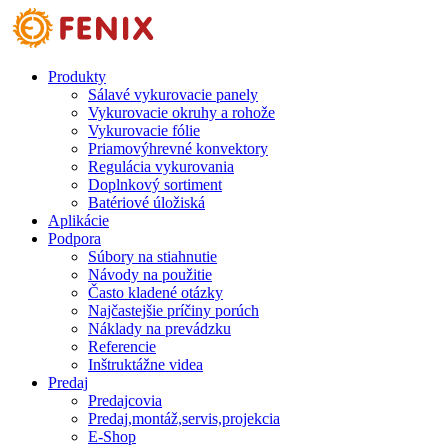
Skip to main content
Produkty
Sálavé vykurovacie panely
Vykurovacie okruhy a rohože
Vykurovacie fólie
Priamovýhrevné konvektory
Regulácia vykurovania
Doplnkový sortiment
Batériové úložiská
Aplikácie
Podpora
Súbory na stiahnutie
Návody na použitie
Často kladené otázky
Najčastejšie príčiny porúch
Náklady na prevádzku
Referencie
Inštruktážne videa
Predaj
Predajcovia
Predaj,montáž,servis,projekcia
E-Shop