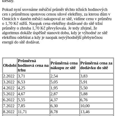
klesaly.
Pokud nyní srovnáme měsíční průměr těchto tržních hodinových
cen s průměrnou spotovou cenou silové elektřiny, za kterou dům v
Omicích v daném měsíci nakupoval ze sítě, vidíme cenu v průměru
o 1,70 Kč nižší. Naopak cena elektřiny dodávané do sítě tržní
průměry o zhruba 1,70 Kč převyšovala. Je tedy zřejmé, že
algoritmus dokáže úspěšně stanovit dobu, kdy je výhodné ze sítě
elektřinu odebírat a kdy je naopak nejvýhodnější přebytečnou
energii do sítě dodávat.
Průměrná
Průměrná cena
Průměrná cena za
Období
hodinová cena na
nákupu ze sitě
dodávku do sitě
trhu
2.2022
3,71
2,54
3,83
3.2022
6,53
5,05
5,91
4.2022
4,25
1,95
5,50
5.2022
4,67
2,87
5,88
6.2022
5,55
4,37
6,76
7.2022
7,85
6,30
10,00
8.2022
11,71
8,78
13,46