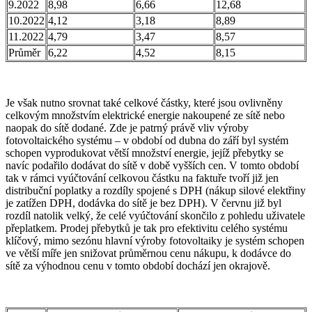
9.2022
8,98
6,66
12,68
10.2022
4,12
3,18
8,89
11.2022
4,79
3,47
8,57
Průměr
6,22
4,52
8,15
Je však nutno srovnat také celkové částky, které jsou ovlivněny
celkovým množstvím elektrické energie nakoupené ze sítě nebo
naopak do sítě dodané. Zde je patrný právě vliv výroby
fotovoltaického systému – v období od dubna do září byl systém
schopen vyprodukovat větší množství energie, jejíž přebytky se
navíc podařilo dodávat do sítě v době vyšších cen. V tomto období
tak v rámci vyúčtování celkovou částku na faktuře tvoří již jen
distribuční poplatky a rozdíly spojené s DPH (nákup silové elektřiny
je zatížen DPH, dodávka do sítě je bez DPH). V červnu již byl
rozdíl natolik velký, že celé vyúčtování skončilo z pohledu uživatele
přeplatkem. Prodej přebytků je tak pro efektivitu celého systému
klíčový, mimo sezónu hlavní výroby fotovoltaiky je systém schopen
ve větší míře jen snižovat průměrnou cenu nákupu, k dodávce do
sítě za výhodnou cenu v tomto období dochází jen okrajově.