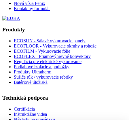
Nová vízia Fenix
Kontaktný formulár
Produkty
ECOSUN - Sálavé vykurovacie panely
ECOFLOOR - Vykurovacie okruhy a rohože
ECOFILM - Vykurovacie fólie
ECOFLEX - Priamovýhrevné konvektory
Regulácia pre elektrické vykurovanie
Podlahové izolácie a podložky
Produkty Ultratherm
Sušiče rúk / vykurovacie rebríky
Batériové úložiská
Technická podpora
Certifikácia
Inštruktážne videa
Náklady na prevádzku
Návody na použitie