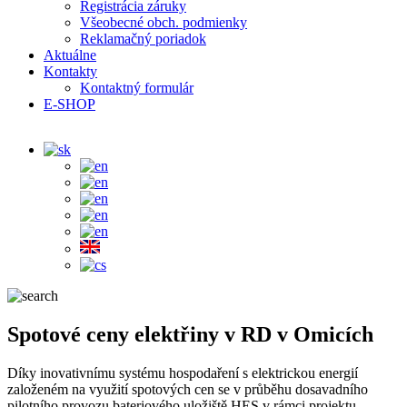
Registrácia záruky
Všeobecné obch. podmienky
Reklamačný poriadok
Aktuálne
Kontakty
Kontaktný formulár
E-SHOP
Spotové ceny elektřiny v RD v Omicích
Díky inovativnímu systému hospodaření s elektrickou energií
založeném na využití spotových cen se v průběhu dosavadního
pilotního provozu bateriového uložiště HES v rámci projektu