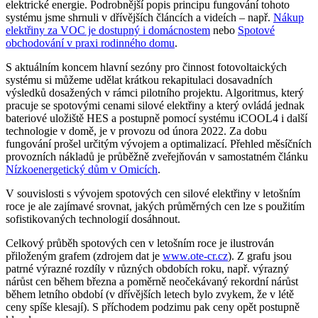
elektrické energie. Podrobnější popis principu fungování tohoto
systému jsme shrnuli v dřívějších článcích a videích – např.
Nákup
elektřiny za VOC je dostupný i domácnostem
nebo
Spotové
obchodování v praxi rodinného domu
.
S aktuálním koncem hlavní sezóny pro činnost fotovoltaických
systému si můžeme udělat krátkou rekapitulaci dosavadních
výsledků dosažených v rámci pilotního projektu. Algoritmus, který
pracuje se spotovými cenami silové elektřiny a který ovládá jednak
bateriové uložiště HES a postupně pomocí systému iCOOL4 i další
technologie v domě, je v provozu od února 2022. Za dobu
fungování prošel určitým vývojem a optimalizací. Přehled měsíčních
provozních nákladů je průběžně zveřejňován v samostatném článku
Nízkoenergetický dům v Omicích
.
V souvislosti s vývojem spotových cen silové elektřiny v letošním
roce je ale zajímavé srovnat, jakých průměrných cen lze s použitím
sofistikovaných technologií dosáhnout.
Celkový průběh spotových cen v letošním roce je ilustrován
přiloženým grafem (zdrojem dat je
www.ote-cr.cz
). Z grafu jsou
patrné výrazné rozdíly v různých obdobích roku, např. výrazný
nárůst cen během března a poměrně neočekávaný rekordní nárůst
během letního období (v dřívějších letech bylo zvykem, že v létě
ceny spíše klesají). S příchodem podzimu pak ceny opět postupně