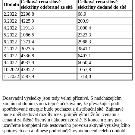
Celková cena silové
Celková cena silové
Období
elektřiny odebrané ze sítě
elektřiny dodané do sítě
2.2022
2298,8
68,9
3.2022
4225,9
200,9
4.2022
1191,8
1000,4
5.2022
1086,5
2323,3
6.2022
1371,4
2968,3
7.2022
3023,5
3841,1
8.2022
4336,8
6407,1
9.2022
4937,9
6050,4
10.2022
4395,2
1057,8
11.2022
5587,9
1714,0
Dosavadní výsledky jsou tedy velmi příznivé. S nadcházejícím
zimním obdobím samozřejmě očekáváme, že převažující podíl
spotřebované energie bude pocházet z distribuční sítě. Zajímavé
bude opět sledovat rozdíly mezi průměrnými tržními cenami a
cenami zajištěné řízeným nákupem ze sítě. S koncem zimy pak
uzavřeme kompletní rok testovacího provozu aktivně využívajícího
spotových cen a přinese podrobnější vyhodnocení celého období.