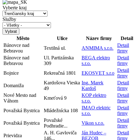
Vyberte kraj
Služby
Město
Ulice
Název firmy
Detail
Bánovce nad
Detail
Textilná ul.
ANMIMA s.r.o.
Bebravou
firmy
Bánovce nad
Ul. Partizánska
BEGA elektro
Detail
Bebravou
309
s.r.o.
firmy
Detail
Bojnice
Rekreačná 1801
EKOSVET s.r.o
firmy
Kardošova Vieska
Ing. Marek
Detail
Domaniža
49
Kardoš
firmy
Nové Mesto nad
KOP elektro
Detail
Kmeťová 9
Váhom
s.r.o.
firmy
IMAO elektric
Detail
Považská Bystrica
Mládežnícka 108
s.r.o.
firmy
Považské
Detail
Považská Bystrica
Vikon s.r.o.
Podhradie...
firmy
A. H. Gavloviča
Ján Hudec –
Detail
Prievidza
146...
BEZOB
firmy