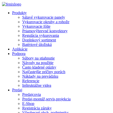
Skip to main content
Produkty
Sálavé vykurovacie panely
Vykurovacie okruhy a rohože
Vykurovacie fólie
Priamovýhrevné konvektory
Regulácia vykurovania
Doplnkový sortiment
Batériové úložiská
Aplikácie
Podpora
Súbory na stiahnutie
Návody na použitie
Často kladené otázky
Najčastejšie príčiny porúch
Náklady na prevádzku
Referencie
Inštruktážne videa
Predaj
Predajcovia
Predaj,montáž,servis,projekcia
E-Shop
Registrácia záruky
Všeobecné obch. podmienky