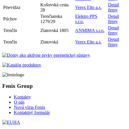
Košovská cesta
Detail
Prievidza
Verex Elto a.s.
28
firmy
Trenčianska
Elektro PPS
Detail
Púchov
1279/29
s.r.o.
firmy
Detail
Trenčín
Zlatovská 1805
ANMIMA s.r.o.
firmy
Detail
Trenčín
Zlatovská
Verex Elto a.s.
firmy
Fenix Group
Kontakty
O nás
Nová vízia Fenix
Kontaktný formulár