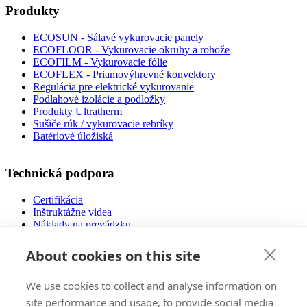
Produkty
ECOSUN - Sálavé vykurovacie panely
ECOFLOOR - Vykurovacie okruhy a rohože
ECOFILM - Vykurovacie fólie
ECOFLEX - Priamovýhrevné konvektory
Regulácia pre elektrické vykurovanie
Podlahové izolácie a podložky
Produkty Ultratherm
Sušiče rúk / vykurovacie rebríky
Batériové úložiská
Technická podpora
Certifikácia
Inštruktážne videa
Náklady na prevádzku
Návody na použitie
Návrh podlahového vykurovania
About cookies on this site
Súbory na stiahnutie
Často kladené otázky
We use cookies to collect and analyse information on
Nízkoenergetické domy
site performance and usage, to provide social media