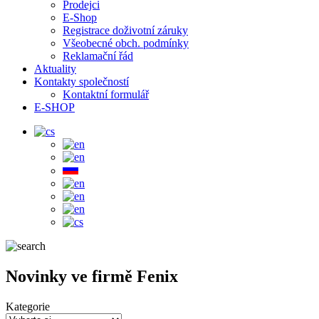
Prodejci
E-Shop
Registrace doživotní záruky
Všeobecné obch. podmínky
Reklamační řád
Aktuality
Kontakty společností
Kontaktní formulář
E-SHOP
Novinky ve firmě Fenix
Kategorie