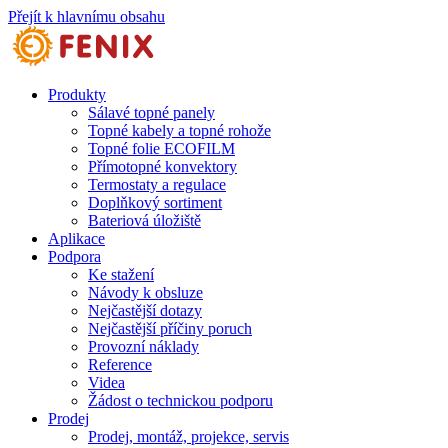
Přejít k hlavnímu obsahu
Produkty
Sálavé topné panely
Topné kabely a topné rohože
Topné folie ECOFILM
Přímotopné konvektory
Termostaty a regulace
Doplňkový sortiment
Bateriová úložiště
Aplikace
Podpora
Ke stažení
Návody k obsluze
Nejčastější dotazy
Nejčastější příčiny poruch
Provozní náklady
Reference
Videa
Žádost o technickou podporu
Prodej
Prodej, montáž, projekce, servis