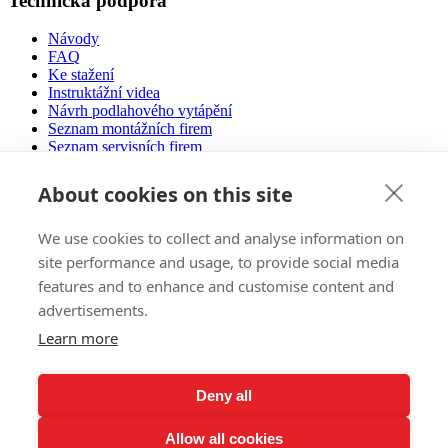
Technická podpora
Návody
FAQ
Ke stažení
Instruktážní videa
Návrh podlahového vytápění
Seznam montážních firem
Seznam servisních firem
Zeptejte se nás
Certifikace
About cookies on this site
Provozní náklady
Nízkoenergetické domy
We use cookies to collect and analyse information on
Prodej
site performance and usage, to provide social media
features and to enhance and customise content and
E-Shop
advertisements.
Autorizovaní partneři vám poradí
Zahraniční trhy
Learn more
Reference
Pozvánka na výstavy
Všeobecné obchodní podmínky
Deny all
Ochrana osobních údajů
Ochrana životního prostředí
Allow all cookies
Reklamační řád