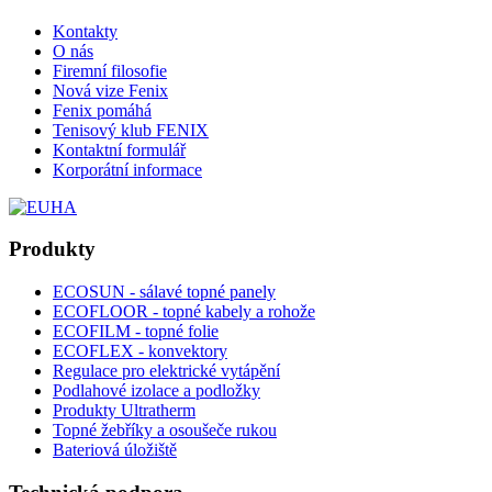
Kontakty
O nás
Firemní filosofie
Nová vize Fenix
Fenix pomáhá
Tenisový klub FENIX
Kontaktní formulář
Korporátní informace
Produkty
ECOSUN - sálavé topné panely
ECOFLOOR - topné kabely a rohože
ECOFILM - topné folie
ECOFLEX - konvektory
Regulace pro elektrické vytápění
Podlahové izolace a podložky
Produkty Ultratherm
Topné žebříky a osoušeče rukou
Bateriová úložiště