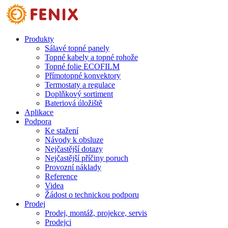
Přejít k hlavnímu obsahu
Produkty
Sálavé topné panely
Topné kabely a topné rohože
Topné folie ECOFILM
Přímotopné konvektory
Termostaty a regulace
Doplňkový sortiment
Bateriová úložiště
Aplikace
Podpora
Ke stažení
Návody k obsluze
Nejčastější dotazy
Nejčastější příčiny poruch
Provozní náklady
Reference
Videa
Žádost o technickou podporu
Prodej
Prodej, montáž, projekce, servis
Prodejci