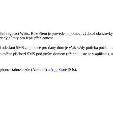
lní regulací Watts. Rozdělení je provedeno pomocí výchozí obrazovky
daný dům/y pro lepší přehlednost.
ři odeslání SMS z aplikace pro daný dům je však vždy potřeba počkat n
evřete příchozí SMS pod jiným domem (přepnuli jste se v aplikaci), mů
tphone stáhnete
zde
(Android) a
App Store
(iOs).