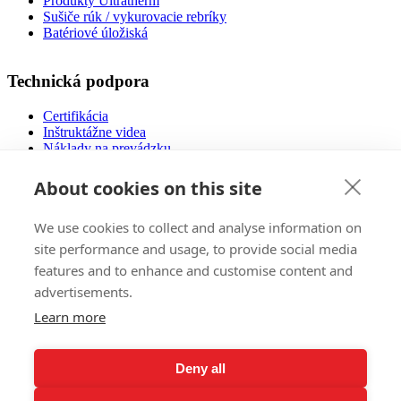
Produkty Ultratherm
Sušiče rúk / vykurovacie rebríky
Batériové úložiská
Technická podpora
Certifikácia
Inštruktážne videa
Náklady na prevádzku
Návody na použitie
Návrh podlahového vykurovania
About cookies on this site
Súbory na stiahnutie
Často kladené otázky
We use cookies to collect and analyse information on
Nízkoenergetické domy
site performance and usage, to provide social media
features and to enhance and customise content and
Predaj
advertisements.
E-Shop
Learn more
Zahraničné trhy
Referencie
Pozvánky na výstavy
Deny all
Všeobecné obchodné podmienky
Reklamačný poriadok