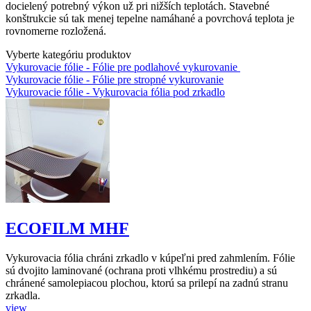
docielený potrebný výkon už pri nižších teplotách. Stavebné
konštrukcie sú tak menej tepelne namáhané a povrchová teplota je
rovnomerne rozložená.
Vyberte kategóriu produktov
Vykurovacie fólie - Fólie pre podlahové vykurovanie
Vykurovacie fólie - Fólie pre stropné vykurovanie
Vykurovacie fólie - Vykurovacia fólia pod zrkadlo
ECOFILM MHF
Vykurovacia fólia chráni zrkadlo v kúpeľni pred zahmlením. Fólie
sú dvojito laminované (ochrana proti vlhkému prostrediu) a sú
chránené samolepiacou plochou, ktorú sa prilepí na zadnú stranu
zrkadla.
view