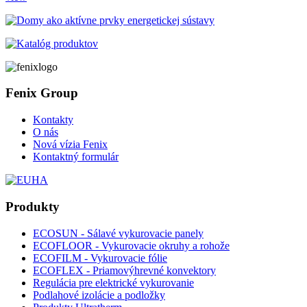
Fenix Group
Kontakty
O nás
Nová vízia Fenix
Kontaktný formulár
Produkty
ECOSUN - Sálavé vykurovacie panely
ECOFLOOR - Vykurovacie okruhy a rohože
ECOFILM - Vykurovacie fólie
ECOFLEX - Priamovýhrevné konvektory
Regulácia pre elektrické vykurovanie
Podlahové izolácie a podložky