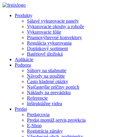
Skip to main content
Produkty
Sálavé vykurovacie panely
Vykurovacie okruhy a rohože
Vykurovacie fólie
Priamovýhrevné konvektory
Regulácia vykurovania
Doplnkový sortiment
Batériové úložiská
Aplikácie
Podpora
Súbory na stiahnutie
Návody na použitie
Často kladené otázky
Najčastejšie príčiny porúch
Náklady na prevádzku
Referencie
Inštruktážne videa
Predaj
Predajcovia
Predaj,montáž,servis,projekcia
E-Shop
Registrácia záruky
Všeobecné obch. podmienky