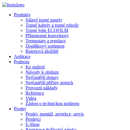
Přejít k hlavnímu obsahu
Produkty
Sálavé topné panely
Topné kabely a topné rohože
Topné folie ECOFILM
Přímotopné konvektory
Termostaty a regulace
Doplňkový sortiment
Bateriová úložiště
Aplikace
Podpora
Ke stažení
Návody k obsluze
Nejčastější dotazy
Nejčastější příčiny poruch
Provozní náklady
Reference
Videa
Žádost o technickou podporu
Prodej
Prodej, montáž, projekce, servis
Prodejci
E-Shop
Registrace doživotní záruky