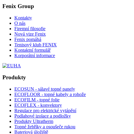
Fenix Group
Kontakty
O nás
Firemní filosofie
Nová vize Fenix
Fenix pomáhá
Tenisový klub FENIX
Kontaktní formulář
Korporátní informace
Produkty
ECOSUN - sálavé topné panely
ECOFLOOR - topné kabely a rohože
ECOFILM - topné folie
ECOFLEX - konvektory
Regulace pro elektrické vytápění
Podlahové izolace a podložky
Produkty Ultratherm
Topné žebříky a osoušeče rukou
Bateriová úložiště