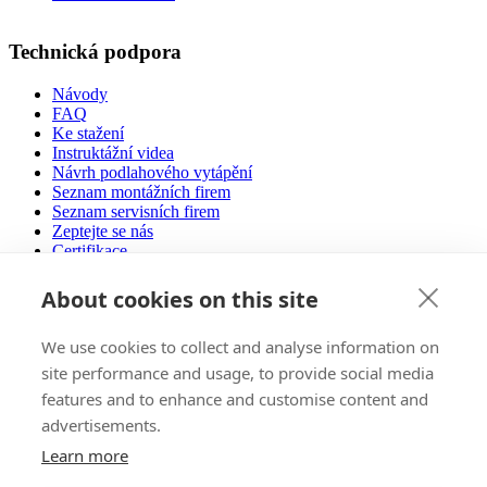
Technická podpora
Návody
FAQ
Ke stažení
Instruktážní videa
Návrh podlahového vytápění
Seznam montážních firem
Seznam servisních firem
Zeptejte se nás
Certifikace
Provozní náklady
Nízkoenergetické domy
About cookies on this site
We use cookies to collect and analyse information on
Prodej
site performance and usage, to provide social media
E-Shop
features and to enhance and customise content and
Autorizovaní partneři vám poradí
advertisements.
Zahraniční trhy
Reference
Learn more
Pozvánka na výstavy