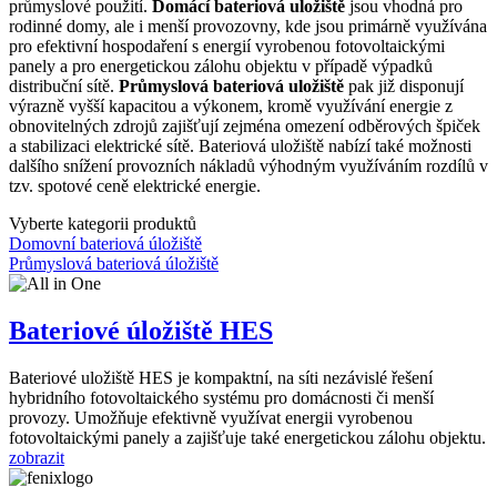
průmyslové použití.
Domácí bateriová uložiště
jsou vhodná pro
rodinné domy, ale i menší provozovny, kde jsou primárně využívána
pro efektivní hospodaření s energií vyrobenou fotovoltaickými
panely a pro energetickou zálohu objektu v případě výpadků
distribuční sítě.
Průmyslová bateriová uložiště
pak již disponují
výrazně vyšší kapacitou a výkonem, kromě využívání energie z
obnovitelných zdrojů zajišťují zejména omezení odběrových špiček
a stabilizaci elektrické sítě. Bateriová uložiště nabízí také možnosti
dalšího snížení provozních nákladů výhodným využíváním rozdílů v
tzv. spotové ceně elektrické energie.
Vyberte kategorii produktů
Domovní bateriová úložiště
Průmyslová bateriová úložiště
Bateriové úložiště HES
Bateriové uložiště HES je kompaktní, na síti nezávislé řešení
hybridního fotovoltaického systému pro domácnosti či menší
provozy. Umožňuje efektivně využívat energii vyrobenou
fotovoltaickými panely a zajišťuje také energetickou zálohu objektu.
zobrazit