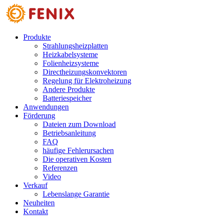
Skip to main content
Produkte
Strahlungsheizplatten
Heizkabelsysteme
Folienheizsysteme
Directheizungskonvektoren
Regelung für Elektroheizung
Andere Produkte
Batteriespeicher
Anwendungen
Förderung
Dateien zum Download
Betriebsanleitung
FAQ
häufige Fehlerursachen
Die operativen Kosten
Referenzen
Video
Verkauf
Lebenslange Garantie
Neuheiten
Kontakt