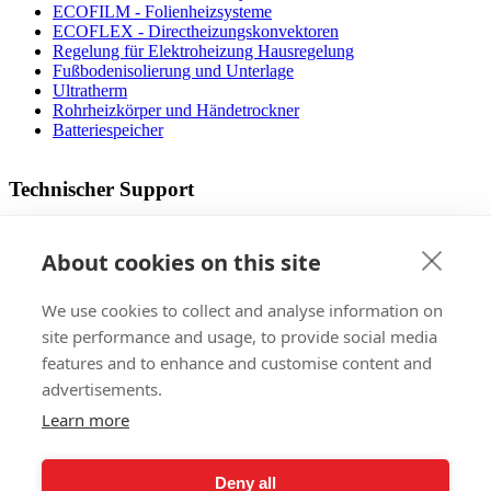
ECOFILM - Folienheizsysteme
ECOFLEX - Directheizungskonvektoren
Regelung für Elektroheizung Hausregelung
Fußbodenisolierung und Unterlage
Ultratherm
Rohrheizkörper und Händetrockner
Batteriespeicher
Technischer Support
Betriebsanleitung
Dateien zum Download
About cookies on this site
Designer Fußbodenheizung
Die operativen Kosten
We use cookies to collect and analyse information on
FAQ
Video mit dem Montagevorgang
site performance and usage, to provide social media
Zertifizierungs
features and to enhance and customise content and
advertisements.
Verkauf
Learn more
Auslandsmärkte
Referenzen
Deny all