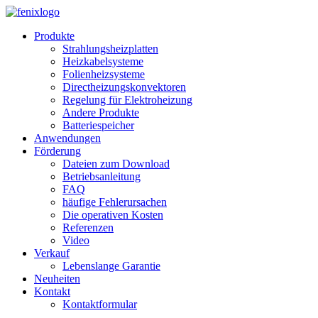
Skip to main content
Produkte
Strahlungsheizplatten
Heizkabelsysteme
Folienheizsysteme
Directheizungskonvektoren
Regelung für Elektroheizung
Andere Produkte
Batteriespeicher
Anwendungen
Förderung
Dateien zum Download
Betriebsanleitung
FAQ
häufige Fehlerursachen
Die operativen Kosten
Referenzen
Video
Verkauf
Lebenslange Garantie
Neuheiten
Kontakt
Kontaktformular