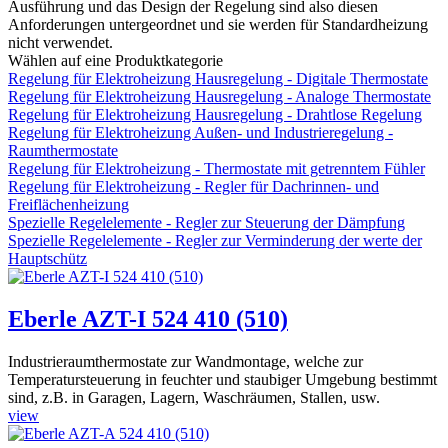
Ausführung und das Design der Regelung sind also diesen
Anforderungen untergeordnet und sie werden für Standardheizung
nicht verwendet.
Wählen auf eine Produktkategorie
Regelung für Elektroheizung Hausregelung - Digitale Thermostate
Regelung für Elektroheizung Hausregelung - Analoge Thermostate
Regelung für Elektroheizung Hausregelung - Drahtlose Regelung
Regelung für Elektroheizung Außen- und Industrieregelung -
Raumthermostate
Regelung für Elektroheizung - Thermostate mit getrenntem Fühler
Regelung für Elektroheizung - Regler für Dachrinnen- und
Freiflächenheizung
Spezielle Regelelemente - Regler zur Steuerung der Dämpfung
Spezielle Regelelemente - Regler zur Verminderung der werte der
Hauptschütz
Eberle AZT-I 524 410 (510)
Industrieraumthermostate zur Wandmontage, welche zur
Temperatursteuerung in feuchter und staubiger Umgebung bestimmt
sind, z.B. in Garagen, Lagern, Waschräumen, Stallen, usw.
view