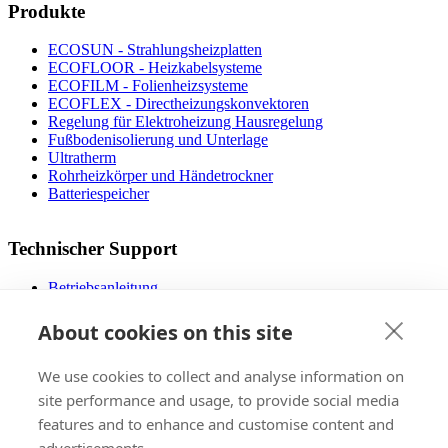
Produkte
ECOSUN - Strahlungsheizplatten
ECOFLOOR - Heizkabelsysteme
ECOFILM - Folienheizsysteme
ECOFLEX - Directheizungskonvektoren
Regelung für Elektroheizung Hausregelung
Fußbodenisolierung und Unterlage
Ultratherm
Rohrheizkörper und Händetrockner
Batteriespeicher
Technischer Support
Betriebsanleitung
Dateien zum Download
Designer Fußbodenheizung
About cookies on this site
Die operativen Kosten
FAQ
We use cookies to collect and analyse information on
Video mit dem Montagevorgang
Zertifizierungs
site performance and usage, to provide social media
features and to enhance and customise content and